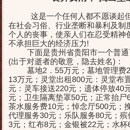
这是一个任何人都不愿谈起
在社会习俗、行业垄断和暴利及制
个人的丧事，使亲人们在忍受精神
不承担巨大的经济压力!
下面是贵州省贵阳市一个普通百
(出于对逝者的敬意，隐去姓名)：
墓地2．55万元；墓地管理费20
13万元；灵堂出租800元：灵堂布置
元：灵车接送220元；遗体停放40
元；卫生隔离垫罩50元；正常抬尸6
茶水服务费10元；悼念厅500元；挽
代理服务30元；乐队服务80元；殡
3元；红布8元；金银被22元；水杯