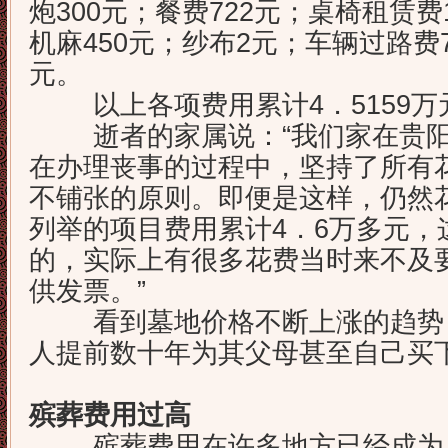
炮300元；餐费722元；桌椅租赁费
机麻450元；纱布2元；车辆过路费7
元。
以上各项费用累计4．5159万
逝者的家属说：“我们家在贵阳
在办理丧事的过程中，坚持了所有
不铺张的原则。即便是这样，仍然
列举的项目费用累计4．6万多元，
的，实际上有很多花费当时来不及
供发票。”
看到墓地价格不断上涨的趋势，
人提前数十年为其父母甚至自己买
殡葬费用过高
殡葬费用在许多地方已经成为压