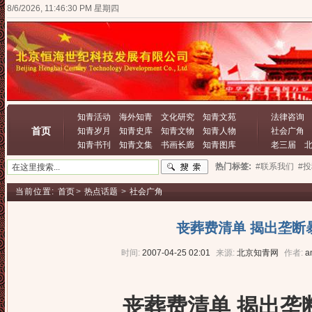
8/6/2026, 11:46:31 PM 星期四
知青活动
海外知青
文化研究
知青文苑
法律咨询
首页
知青岁月
知青史库
知青文物
知青人物
社会广角
知青书刊
知青文集
书画长廊
知青图库
老三届
热门标签:
#联系我们
#
当前位置:
首页
>
热点话题
>
社会广角
丧葬费清单 揭出垄断
时间:
2007-04-25 02:01
来源:
北京知青网
作者:
a
丧葬费清单 揭出垄