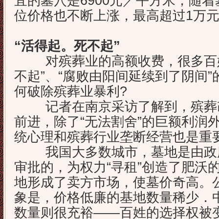
宜的墓穴是6900元／平方米，随
位价格也不断上涨，最高超过1万元
“活得起。死不起”
对殡葬业的高额收费，很多百姓
不起”、“腐败由阳间延续到了阴间
何破除殡葬业暴利?
记者在南京采访了解到，殡葬改
前进，除了“无法割舍”的巨额利润
统心理和殡葬行业垄断经营也是重
我国大多数城市，墓地是由政府
审批的，为权力“寻租”创造了肥沃
地形成了卖方市场，使墓价奇高。
象是，价格低廉的基地数量稀少．
数量则很充裕——百姓的选择权被