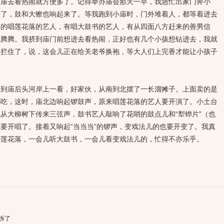
爷庙去看热闹就方便多了。记得举办庙会那天一早，我急忙出家门奔小
来了，鼓和大镲也响起来了。等我跑到小庙时，门外堆着人，都等着进去
装的唱莲花落的艺人，有唱大鼓书的艺人，有从四面八方赶来的善男信
气腾腾。我挤到庙门前想进去看热闹，正好也有几个小孩想钻进去，我就
们拦住了，说，这会儿正在给关老爷换袍，等大人们上完香才能让小孩子
庙后头河岸上一看，好家伙，从南到北摆了一长溜摊子。上面卖的是
小吃，这时，庙北边响起锣鼓声，原来唱莲花落的艺人要开演了。小土台
从大柳树下传来三弦声，鼓书艺人敲响了花哨的鼓点儿和“犁铧片”（也
要开唱了。接着又响起“当当当”的锣声，变戏法儿的也要开变了。我真
听莲花落，一会儿听大鼓书，一会儿看变戏法儿的，忙得不亦乐乎。
拆了