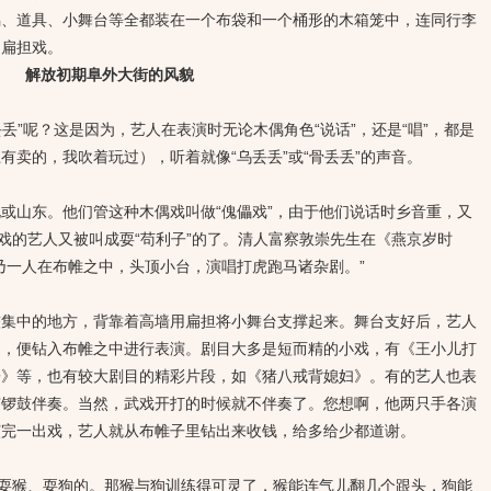
偶、道具、小舞台等全都装在一个布袋和一个桶形的木箱笼中，连同行李
叫扁担戏。
解放初期阜外大街的风貌
”呢？这是因为，艺人在表演时无论木偶角色“说话”，还是“唱”，都是
有卖的，我吹着玩过），听着就像“乌丢丢”或“骨丢丢”的声音。
山东。他们管这种木偶戏叫做“傀儡戏”，由于他们说话时乡音重，又
偶戏的艺人又被叫成耍“苟利子”的了。清人富察敦崇先生在《燕京岁时
乃一人在布帷之中，头顶小台，演唱打虎跑马诸杂剧。”
中的地方，背靠着高墙用扁担将小舞台支撑起来。舞台支好后，艺人
了，便钻入布帷之中进行表演。剧目大多是短而精的小戏，有《王小儿打
子》等，也有较大剧目的精彩片段，如《猪八戒背媳妇》。有的艺人也表
有锣鼓伴奏。当然，武戏开打的时候就不伴奏了。您想啊，他两只手各演
演完一出戏，艺人就从布帷子里钻出来收钱，给多给少都道谢。
耍猴、耍狗的。那猴与狗训练得可灵了，猴能连气儿翻几个跟头，狗能