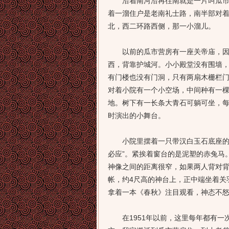
沿着南河沿再往南就是一片叫瓜市营
着一溜住户是老南礼士路，南半部对
北，西二环路西侧，那一小溜儿。
以前的瓜市营房有一座关帝庙，因为
西，背靠护城河。小小殿堂没有围墙
有门楼也没有门洞，只有两扇木栅栏
对着小院有一个小空场，中间种有一
地。树下有一长条大青石可躺可坐，
时演出的小舞台。
小院里摆着一只带汉白玉石底座的大
必应”。紧挨着窗台的是泥塑的赤兔马
神像之间的距离很窄，如果两人背对
帐，约4尺高的神台上，正中端坐着关
拿着一本《春秋》注目观看，神态不
在1951年以前，这里每年都有一次