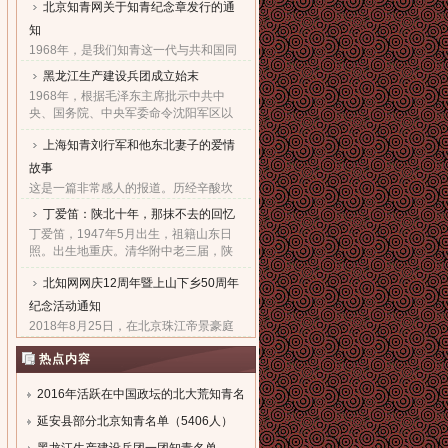
北京知青网关于知青纪念章发行的通
家父子对天下老百姓的良心！也鞠出了
习仲勋与近平撼人心魄的父......
知
1968年，是我们知青这一代与共和国同
命运共前进的同龄人值得隆重纪念的一
黑龙江生产建设兵团成立始末
年。因为，知青这个在特殊历史时期产
1968年，根据毛泽东主席批示中共中
生的特殊群体，在共和国发展的史册
央、国务院、中央军委命令沈阳军区以
上，以自己的青春、热血和忠......
原东北农垦总局所属农场为基础，组建
上海知青刘行军和他东北妻子的爱情
黑龙江生产建设兵团，在黑龙江省边境
地区执行“屯垦戍边”任务。......
故事
这是一篇非常感人的报道。历经辛酸坎
坷，终于同18年前的爱人生活到了一
丁爱笛：陕北十年，那抹不去的回忆
起，黑龙江省五大连池市女子王亚文和
丁爱笛，1947年5月出生，祖籍山东日
知青刘行军之间的动人爱情故事，演绎
照。出生地重庆。清华附中老三届，陕
了生活版的“小芳的故事”。......
北延川插队十年，做过四年生产队长，
北知网网庆12周年暨上山下乡50周年
四年大队书记兼公社副书记。1978年恢
复高考进入上海工业大学。现......
纪念活动通知
2018年8月25日，在北京珠江帝景豪庭
酒店二楼举办盛大隆重的“庆祝北京知青
热点内容
网成立十二周年暨纪念上山下乡五十周
年文艺联欢会”。热烈欢迎广大知青朋友
参加。...
2016年活跃在中国政坛的北大荒知青名
单
延安县部分北京知青名单（5406人）