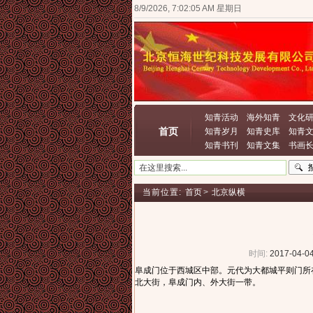
8/9/2026, 7:02:06 AM 星期日
知青活动
海外知青
文化
首页
知青岁月
知青史库
知青
知青书刊
知青文集
书画
当前位置:
首页
>
北京纵横
时间:
2017-04-04
阜成门位于西城区中部。元代为大都城平则门所
北大街，阜成门内、外大街一带。