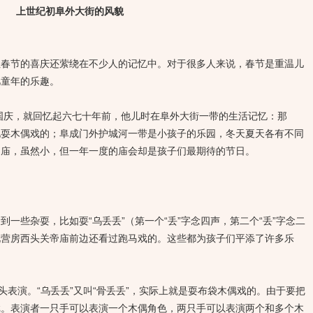
上世纪初阜外大街的风貌
节的喜庆还萦绕在不少人的记忆中。对于很多人来说，春节是重温儿
忆童年的乐趣。
国庆，就回忆起六七十年前，他儿时在阜外大街一带的生活记忆：那
见耍木偶戏的；阜成门外护城河一带是小孩子的乐园，冬天夏天各有不同
帝庙，虽然小，但一年一度的庙会却是孩子们最期待的节日。
些杂耍，比如耍“乌丢丢”（第一个“丢”字念四声，第二个“丢”字念二
北营房西头关帝庙前边还看过跑马戏的。这些都为孩子们平添了许多乐
表演。“乌丢丢”又叫“骨丢丢”，实际上就是耍布袋木偶戏的。由于要把
戏。表演者一只手可以表演一个木偶角色，两只手可以表演两个和多个木