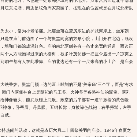
房的地方，它也是一处紧邻护城河的小地界。瓜市营房西边北半部隔
着月坛东坛墙，南边是坛角周家菜园子。按现在的位置就是在月坛北街以
太小，俗为小老爷庙。此庙坐落在营房东边的护城河岸上，坐东朝
，只是在庙门前边围了一个与殿堂同宽的方形小院，山门开在北边，既没
门，墙和门都涂成深红色。庙的南北两侧各有一条丈来宽的通道，西边正
棵两个人方能抱得过来的大柳树，枝多叶茂仿佛一把巨伞遮出一片凉爽之
每到晌午都有人在此乘凉。庙的北边还有一个一尺来高的小土台，是庙会
铁香炉。殿堂门额上边的匾上雕刻的不是“关帝庙”三个字，而是“有求
。殿门内两侧神台上是陪祀的马王爷、火神爷等各路神仙的泥像。两列
背给神像磕头，能屁股碰上屁股。殿堂的后半部有一道半掀着的黄色幔
羽神像，卧蚕眉、丹凤眼、五绺长髯，身披绿色战袍，右手捋髯，左手
怒自威。
特热闹的活动，这就是农历六月二十四祭关羽的庙会。1946年春夏之