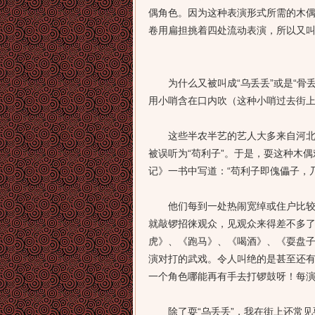
偶角色。因为这种表演形式所需的木
卷用扁担挑着四处流动表演，所以又
为什么又被叫成“乌丢丢”或是“骨丢丢
用小哨含在口内吹（这种小哨过去街上
这些半农半艺的艺人大多来自河北或
被误听为“苟利子”。于是，耍这种木
记》一书中写道：“苟利子即傀儡子，
他们每到一处热闹宽绰或住户比较集
就敲锣招徕观众，见观众来得差不多
虎》、《跑马》、《喝酒》、《耍盘
演对打的武戏。令人叫绝的是甚至还
一个角色哪能再有手去打锣鼓呀！每
除了耍“乌丢丢”，我在街上还常见