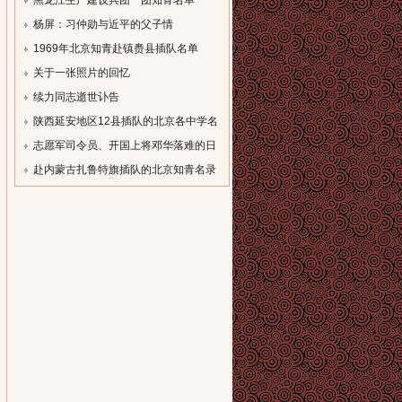
[field:description
[field:description
黑龙江生产建设兵团一团知青名单
function='cn_substr(@me,80)'/]...
function='cn_substr(@me,80)'/]...
（一）
杨屏：习仲勋与近平的父子情
[field:description
[field:description
1969年北京知青赴镇赉县插队名单
function='cn_substr(@me,80)'/]...
function='cn_substr(@me,80)'/]...
[field:description
关于一张照片的回忆
function='cn_substr(@me,80)'/]...
[field:description
续力同志逝世讣告
function='cn_substr(@me,80)'/]...
[field:description
陕西延安地区12县插队的北京各中学名
function='cn_substr(@me,80)'/]...
录
志愿军司令员、开国上将邓华落难的日
[field:description
子
赴内蒙古扎鲁特旗插队的北京知青名录
function='cn_substr(@me,80)'/]...
[field:description
[field:description
function='cn_substr(@me,80)'/]...
function='cn_substr(@me,80)'/]...