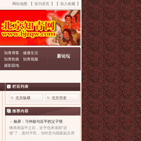
网站地图
【
设为首页
】【
加入收藏
】
资
知青博客
健康生活
新论坛
动
知青歌曲
知青视频
栏
摄影园地
栏目列表
北京纵横
北京历史
推荐内容
杨屏：习仲勋与近平的父子情
、
继弟弟远平之后，近平也来洛阳“还
债”了，面对平民，当时贵为国家副主席
的他，几乎90度的庄严一躬，鞠出了习