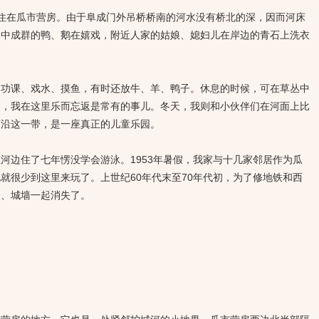
就住在瓜市营房。由于阜成门外吊桥桥南的河水没有桥北的深，因而河床
水中成群的鸭、鹅在嬉戏，附近人家的姑娘、媳妇儿在岸边的青石上洗衣
课、戏水、摸鱼，有时还放牛、羊、鸭子。休息的时候，可在草丛中
蛋，我在这里乐而忘返是常有的事儿。冬天，我则和小伙伴们在河面上比
河沿这一带，是一座真正的儿童乐园。
边住了七年愣没学会游泳。1953年暑假，我家与十几家邻居作为瓜
就很少到这里来玩了。上世纪60年代末至70年代初，为了修地铁和西
楼、城墙一起消失了。