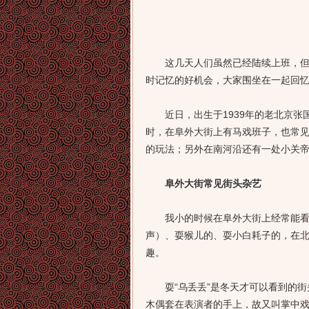
这几天人们虽然已经陆续上班，但春
时记忆的好机会，大家围坐在一起回
近日，出生于1939年的老北京张
时，在阜外大街上有马戏班子，也常
的玩法；另外在南河沿还有一处小关
阜外大街常见街头杂艺
我小的时候在阜外大街上经常能看到一
声）、耍猴儿的、耍小白耗子的，在
趣。
耍“乌丢丢”是冬天才可以看到的街头
木偶套在表演者的手上，故又叫掌中