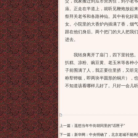
交，我家搬迁到瓜市营房住，到小老
庙。正走在半道上，就听见鞭炮放起
祭拜关老爷和各路神仙。其中有化好
女。小院里的大香炉内插满了香，烟
跟在他们身后。两个把门的大人把我
进去。
我转身离开了庙门，四下里转悠。到
扒糕、凉粉、豌豆黄、老玉米等各种
子前围满了人，我正要往里挤，又听见
称犁铧板，即两块半圆形的铜片），也
不知道该看哪样儿好了。只好一会儿
上一篇：遥想当年牛街胡同里的“话匣子”
下一篇：新华网：中央明确了，北京老城不能再