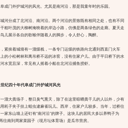
成门外护城河的风光。尤其是南河沿，那是我童年时的乐园。
河分成了北河沿、南河沿。两个河沿的景致既有相同之处，也有不同
是干粗叶茂的大柳树掩映着的岸边小路，仿佛是两条绿色的走廊。夏天走
种鸟儿展示各自的歌喉伴随着人的脚步，令人舒心，陶醉。
紧挨着城墙有一溜煤栈，一条专门运煤的铁路向北通到西直门火车
坡上的小松树林和离吊桥不远的冰窖，没有住家户儿。由于平日桥下的水
的河水宽且深，常见有人摇着小船在北河沿捕鱼捞虾。
上世纪四十年代阜成门外护城河风光
溜大粪场子，整日臭气熏天，除了在这里晾晒粪干儿的人以外，少有
儿用耗子夹子挂上蛆虫逮麻雀玩儿。西岸，住家户儿较多。当年，过桥往
一家东山墙上还钉有“南河沿”的牌子。这块儿的居民大多以养鸭子为
。再往南到周家菜园子（现月坛体育场）是瓜市营房。