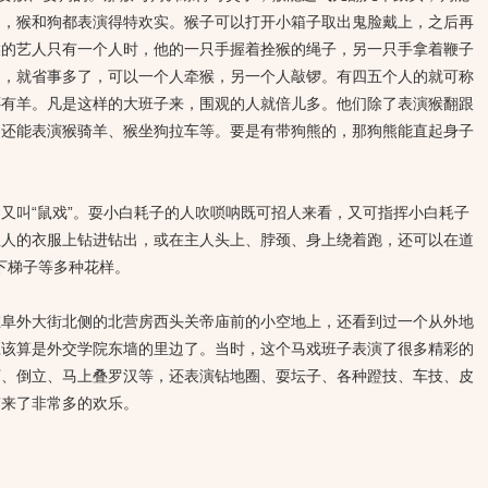
中，猴和狗都表演得特欢实。猴子可以打开小箱子取出鬼脸戴上，之后再
猴的艺人只有一个人时，他的一只手握着拴猴的绳子，另一只手拿着鞭子
狗，就省事多了，可以一个人牵猴，另一个人敲锣。有四五个人的就可称
还有羊。凡是这样的大班子来，围观的人就倍儿多。他们除了表演猴翻跟
，还能表演猴骑羊、猴坐狗拉车等。要是有带狗熊的，那狗熊能直起身子
叫“鼠戏”。耍小白耗子的人吹唢呐既可招人来看，又可指挥小白耗子
主人的衣服上钻进钻出，或在主人头上、脖颈、身上绕着跑，还可以在道
、下梯子等多种花样。
外大街北侧的北营房西头关帝庙前的小空地上，还看到过一个从外地
应该算是外交学院东墙的里边了。当时，这个马戏班子表演了很多精彩的
下、倒立、马上叠罗汉等，还表演钻地圈、耍坛子、各种蹬技、车技、皮
带来了非常多的欢乐。