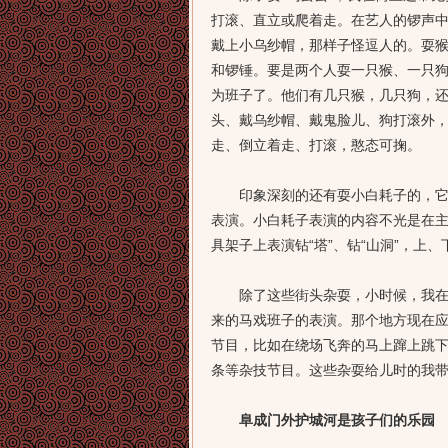
打滚、直立或爬着走。在艺人的锣声
戴上小乌纱帽，那样子怪逗人的。耍
和锣锤。要是两个人耍一只猴、一只
为班子了。他们有几只猴，几只狗，
头、戴乌纱帽、戴鬼脸儿、狗打滚外
走、倒立着走、打滚，憨态可掬。
印象深刻的还有耍小白耗子的，它又
表演。小白耗子表演的内容不光是在
具架子上表演钻“塔”、钻“山洞”，上
除了这些街头杂耍，小时候，我在阜
来的马戏班子的表演。那个地方现在
节目，比如在绕场飞奔的马上蹿上跳
条等杂技节目。这些杂耍给儿时的我
阜成门外护城河是孩子们的乐园