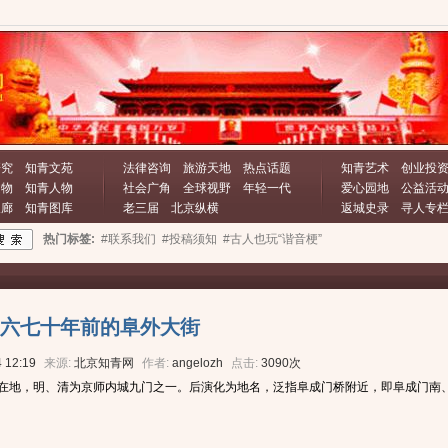
研究
知青文苑
法律咨询
旅游天地
热点话题
知青艺术
创业投
文物
知青人物
社会广角
全球视野
年轻一代
爱心园地
公益活
长廊
知青图库
老三届
北京纵横
返城史录
寻人专
热门标签:
#联系我们
#投稿须知
#古人也玩“谐音梗”
六七十年前的阜外大街
 12:19
来源:
北京知青网
作者:
angelozh
点击:
3090次
在地，明、清为京师内城九门之一。后演化为地名，泛指阜成门桥附近，即阜成门南