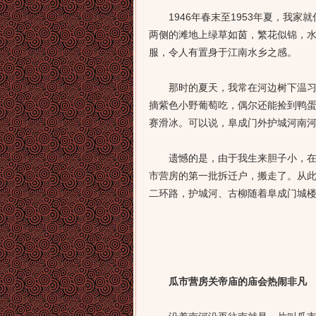
1946年春末至1953年夏，我家
两侧的滩地上绿草如茵，繁花似锦，
服，令人有置身于江南水乡之感。
那时的夏天，我常在河边树下温习功
摘紫色小野葡萄吃，偶尔还能捡到鸭
赛滑冰。可以说，阜成门外护城河南
遗憾的是，由于我生来胆子小，在河
市营房的第一批拆迁户，搬走了。从此
二环路，护城河、古柳随着阜成门城
瓜市营房关帝庙的庙会热闹非凡