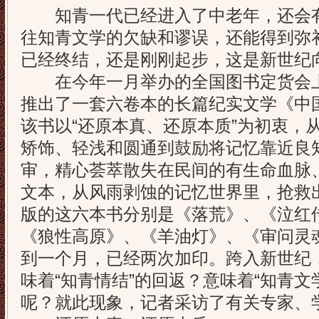
知青一代已经进入了中老年，还会有
往知青文学的欠缺和谬误，还能得到弥
已经终结，还是刚刚起步，这是新世纪
在今年一月举办的全国图书定货会上
推出了一套六卷本的长篇纪实文学《中
该书以“还原本真、还原本质”为初衷，
矫饰、轻浅和圆通到鼓励将记忆靠近良
审，精心荟萃散失在民间的有生命血脉
文本，从风雨剥蚀的记忆世界里，抢救
版的这六本书分别是《落荒》、《泣红
《狼性高原》、《羊油灯》、《审问灵
到一个月，已经两次加印。跨入新世纪
味着“知青情结”的回返？意味着“知青文
呢？就此现象，记者采访了有关专家、