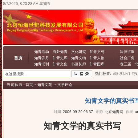
8/7/2026, 8:23:29 AM 星期五
知青活动
海外知青
文化研究
知青文苑
法律咨询
首页
知青岁月
知青史库
知青文物
知青人物
社会广角
知青书刊
知青文集
书画长廊
知青图库
老三届
热门标签:
#联系我们
#
当前位置:
首页
>
知青文苑
>
文学评论
知青文学的真实书
时间:
2006-09-29 06:37
来源:
北京知青网
作者:
a
知青文学的真实书写
作者：赵