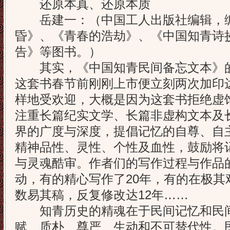
还原本真、还原本质
岳建一：（中国工人出版社编辑，编
昏》、《青春的浩劫》、《中国知青诗
告》等图书。）
其实，《中国知青民间备忘文本》的
这套书春节前刚刚上市便立刻两次加印
样地受欢迎，大概是因为这套书拒绝虚
注重长篇纪实文学、长篇非虚构文本及
界的广度与深度，提倡记忆的自尊、自
精神品性、灵性、个性及血性，鼓励将
与灵魂酷审。作者们的写作过程与作品
动，有的精心写作了20年，有的在极其
数易其稿，反复修改达12年……
知青历史的精魂在于民间记忆和民间
赋、质朴、尊严、生动和不可替代性。