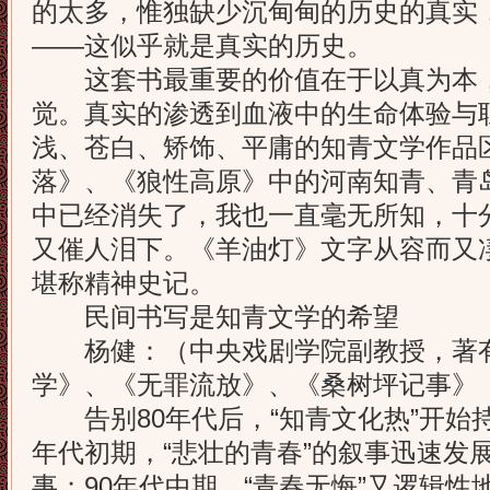
的太多，惟独缺少沉甸甸的历史的真实
——这似乎就是真实的历史。
这套书最重要的价值在于以真为本，
觉。真实的渗透到血液中的生命体验与
浅、苍白、矫饰、平庸的知青文学作品
落》、《狼性高原》中的河南知青、青
中已经消失了，我也一直毫无所知，十
又催人泪下。《羊油灯》文字从容而又
堪称精神史记。
民间书写是知青文学的希望
杨健：（中央戏剧学院副教授，著有
学》、《无罪流放》、《桑树坪记事》
告别80年代后，“知青文化热”开始持
年代初期，“悲壮的青春”的叙事迅速发展
事；90年代中期，“青春无悔”又逻辑性