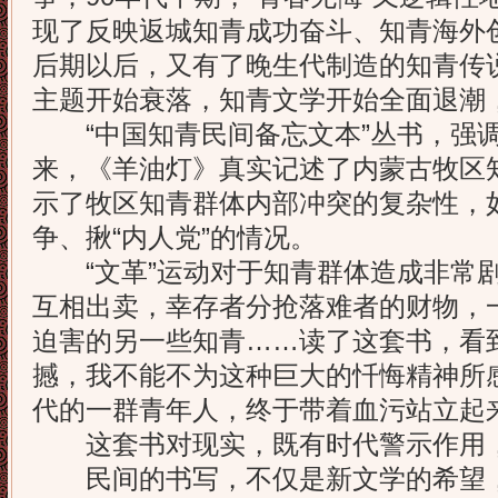
现了反映返城知青成功奋斗、知青海外创
后期以后，又有了晚生代制造的知青传说
主题开始衰落，知青文学开始全面退潮
“中国知青民间备忘文本”丛书，强调
来，《羊油灯》真实记述了内蒙古牧区
示了牧区知青群体内部冲突的复杂性，
争、揪“内人党”的情况。
“文革”运动对于知青群体造成非常剧
互相出卖，幸存者分抢落难者的财物，
迫害的另一些知青……读了这套书，看
撼，我不能不为这种巨大的忏悔精神所感
代的一群青年人，终于带着血污站立起
这套书对现实，既有时代警示作用，
民间的书写，不仅是新文学的希望，