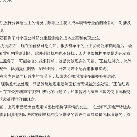
强行分摊给业主的情况，除非业主花大成本聘请专业的测绘公司，对涉及
现。
提到了对小区公摊部分重新测绘的成本之高和实现之难。
万元左右，现在的价格可想而知。很少有单个的业主发现公摊有问题后，会
专业机构重新测绘。此外测绘机构也不好找，因为测绘机构主要是为开发商
主服务了，可能会丧失很多订单，这是比较现实的问题。”王佳红补充，此外
配合，比如提供图纸、测绘图等，开发商若不配合也很难实现。
套内建筑面积减少的情况下，却因为公摊增加较多而要补交房款。
现误差怎么处理，只是笼统地规定建筑面积出现误差怎么处理。”王佳红表
不存在公摊增加导致费用变化的问题了；如果暂时无法按照套内使用面积交
误差处理作详细规定。
，上海市已经出台规定试图杜绝类似事情的发生。《上海市房地产转让办
或者因具有相应资质的测量机构实际勘测的误差而造成建筑面积增减的，预