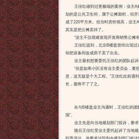
王佳红碰到过更极端的案例：业主A
划的是公共卫生间，属于公摊面积，但开
成了220平方米。但当时房价很高，业
其实是把公摊卖掉了。
“业主不仅很难发现开发商销售公摊牟
王佳红提到，北京B楼盘曾经出现过这种
却把设备间改成房子卖了出去。
业主最初想要委托王佳红的团队起诉
“但是如果小区没有业主委员会，要想
意，这无疑是个大工程。”王佳红此前遇
长，最终不了了之。
在与B楼盘业主沟通时，王佳红的团队
国”。
业主先是向当地规划部门投诉，要求查
随后王佳红受业主委托起诉了当地规划
职责违法，并要求法院判令规划部门依法