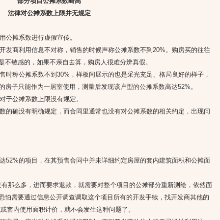
部分项目公摊系数畸高
法律对公摊系数上限并无规定
用公摊系数进行虚假宣传。
发商利用信息不对称，销售的时候声称公摊系数不到20%。购房买的往往
是不敏感的，如果不亲自去算，购房人很难分辨真假。
时称公摊系数不到30%，样板间展示的也是采光充足、格局良好的样子，
米的房子只能作为一居室使用，测量后发现该户型的公摊系数高达52%。
对于公摊系数上限没有规定。
的确没有明确规定，而合同里通常也没有对公摊系数的相关约定，出现问
52%的项目，在其预售合同中并未详细约定房屋的套内建筑面积和公摊面
有那么多，进而要求退款，就需要对整个项目的公摊部分重新测绘，依然面
恐怕需要通过信息公开调查调取这个项目所有的开发手续，找开发商其他的
积或套内使用面积计价，就不会发生这种问题了。