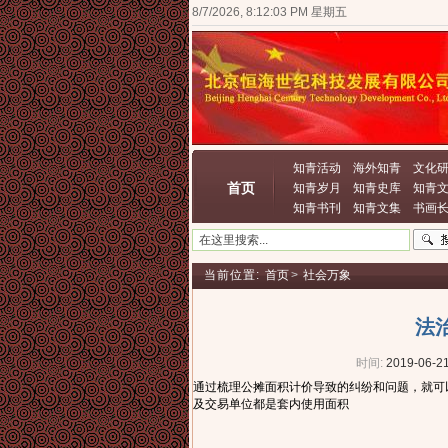
8/7/2026, 8:12:04 PM 星期五
知青活动
海外知青
文化
首页
知青岁月
知青史库
知青
知青书刊
知青文集
书画
当前位置:
首页
>
社会万象
法
时间:
2019-06-21
通过梳理公摊面积计价导致的纠纷和问题，就可
及交易单位都是套内使用面积