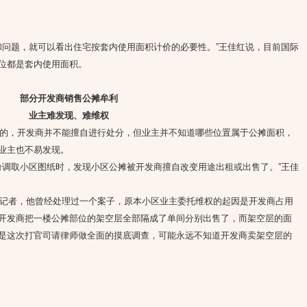
问题，就可以看出住宅按套内使用面积计价的必要性。”王佳红说，目前国际
位都是套内使用面积。
部分开发商销售公摊牟利
业主难发现、难维权
，开发商并不能擅自进行处分，但业主并不知道哪些位置属于公摊面积，
业主也不易发现。
调取小区图纸时，发现小区公摊被开发商擅自改变用途出租或出售了。”王佳
者，他曾经处理过一个案子，原本小区业主委托维权的起因是开发商占用
开发商把一楼公摊部位的架空层全部隔成了单间分别出售了，而架空层的面
是这次打官司请律师做全面的摸底调查，可能永远不知道开发商卖架空层的