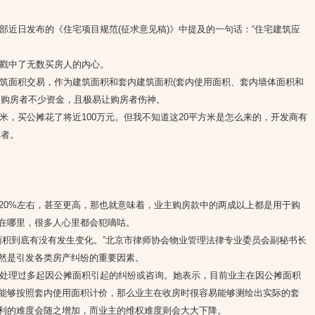
日发布的《住宅项目规范(征求意见稿)》中提及的一句话：“住宅建筑应
戳中了无数买房人的内心。
面积交易，作为建筑面积和套内建筑面积(套内使用面积、套内墙体面积和
用购房者不少资金，且极易让购房者伤神。
米，买公摊花了将近100万元。但我不知道这20平方米是怎么来的，开发商有
记者。
20%左右，甚至更高，那也就意味着，业主购房款中的两成以上都是用于购
在哪里，很多人心里都会犯嘀咕。
积到底有没有发生变化。”北京市律师协会物业管理法律专业委员会副秘书长
然是引发各类房产纠纷的重要因素。
理过多起因公摊面积引起的纠纷或咨询。她表示，目前业主在因公摊面积
能够按照套内使用面积计价，那么业主在收房时很容易能够测绘出实际的套
利的难度会随之增加，而业主的维权难度则会大大下降。