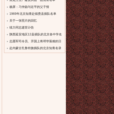
[field:description
[field:description
黑龙江生产建设兵团一团知青名单
function='cn_substr(@me,80)'/]...
function='cn_substr(@me,80)'/]...
（一）
杨屏：习仲勋与近平的父子情
[field:description
[field:description
1969年北京知青赴镇赉县插队名单
function='cn_substr(@me,80)'/]...
function='cn_substr(@me,80)'/]...
[field:description
关于一张照片的回忆
function='cn_substr(@me,80)'/]...
[field:description
续力同志逝世讣告
function='cn_substr(@me,80)'/]...
[field:description
陕西延安地区12县插队的北京各中学名
function='cn_substr(@me,80)'/]...
录
志愿军司令员、开国上将邓华落难的日
[field:description
子
赴内蒙古扎鲁特旗插队的北京知青名录
function='cn_substr(@me,80)'/]...
[field:description
[field:description
function='cn_substr(@me,80)'/]...
function='cn_substr(@me,80)'/]...