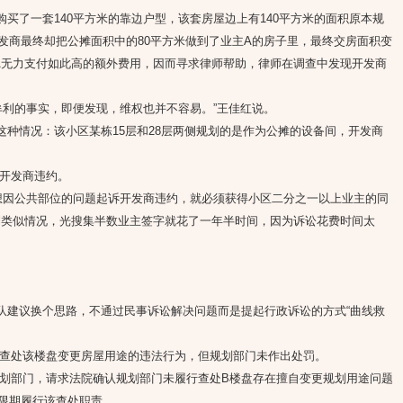
购买了一套140平方米的靠边户型，该套房屋边上有140平方米的面积原本规
发商最终却把公摊面积中的80平方米做到了业主A的房子里，最终交房面积变
主A无力支付如此高的额外费用，因而寻求律师帮助，律师在调查中发现开发商
利的事实，即便发现，维权也并不容易。”王佳红说。
情况：该小区某栋15层和28层两侧规划的是作为公摊的设备间，开发商
开发商违约。
因公共部位的问题起诉开发商违约，就必须获得小区二分之一以上业主的同
到类似情况，光搜集半数业主签字就花了一年半时间，因为诉讼花费时间太
建议换个思路，不通过民事诉讼解决问题而是提起行政诉讼的方式“曲线救
处该楼盘变更房屋用途的违法行为，但规划部门未作出处罚。
部门，请求法院确认规划部门未履行查处B楼盘存在擅自变更规划用途问题
限期履行该查处职责。