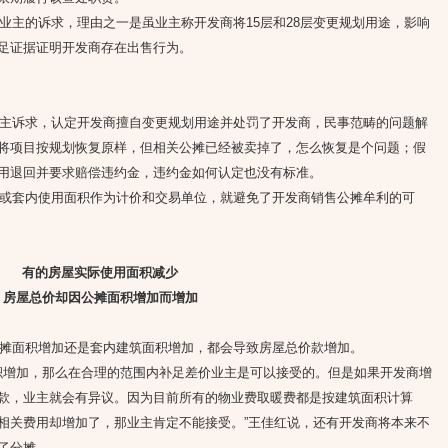
的诉求，理由之一是虽业主称开发商将15层和28层变更规划用途，影响
足证据证明开发商存在出售行为。
诉求，认定开发商擅自变更规划用途并处罚了开发商，民事范畴的问题解
将项目按规划恢复原样，但相关公摊已经被卖掉了，怎么恢复是个问题；假
用退回并要求赔偿违约金，违约金如何认定也没有标准。
套内使用面积作为计价和交易单位，就避免了开发商销售公摊牟利的可
有的房屋实际使用面积减少
房屋总价却因公摊面积增加而增加
面积增加还是套内建筑面积增加，都会导致房屋总价款增加。
增加，那么在合理的范围内补足差价业主是可以接受的。但是如果开发商增
款，业主就会有异议。因为目前所有的物业费取暖费都是按建筑面积计算
相关费用却增加了，那业主肯定不能接受。”王佳红说，还有开发商将本来不
了分摊。