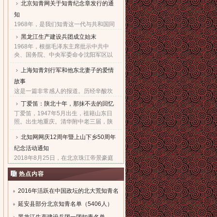
北京知青网关于知青纪念章发行的通
家父子对天下老百姓的良心！也鞠出了
习仲勋与近平撼人心魄的父......
知
1968年，是我们知青这一代与共和国同
命运共前进的同龄人值得隆重纪念的一
黑龙江生产建设兵团成立始末
年。因为，知青这个在特殊历史时期产
1968年，根据毛泽东主席批示中共中
生的特殊群体，在共和国发展的史册
央、国务院、中央军委命令沈阳军区以
上，以自己的青春、热血和忠......
原东北农垦总局所属农场为基础，组建
上海知青刘行军和他东北妻子的爱情
黑龙江生产建设兵团，在黑龙江省边境
地区执行“屯垦戍边”任务。......
故事
这是一篇非常感人的报道。历经辛酸坎
坷，终于同18年前的爱人生活到了一
丁爱笛：陕北十年，那抹不去的回忆
起，黑龙江省五大连池市女子王亚文和
丁爱笛，1947年5月出生，祖籍山东日
知青刘行军之间的动人爱情故事，演绎
照。出生地重庆。清华附中老三届，陕
了生活版的“小芳的故事”。......
北延川插队十年，做过四年生产队长，
北知网网庆12周年暨上山下乡50周年
四年大队书记兼公社副书记。1978年恢
复高考进入上海工业大学。现......
纪念活动通知
2018年8月25日，在北京珠江帝景豪庭
酒店二楼举办盛大隆重的“庆祝北京知青
热点内容
网成立十二周年暨纪念上山下乡五十周
年文艺联欢会”。热烈欢迎广大知青朋友
参加。...
2016年活跃在中国政坛的北大荒知青名
单
延安县部分北京知青名单（5406人）