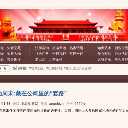
研究
知青文苑
法律咨询
旅游天地
热点话题
知青艺术
创业投
文物
知青人物
社会广角
全球视野
年轻一代
爱心园地
公益活
长廊
知青图库
老三届
北京纵横
返城史录
寻人专
热门标签:
#联系我们
#投稿须知
#古人也玩“谐音梗”
治周末:藏在公摊里的“套路”
 01:44
来源:
北京知青网
作者:
angelozh
点击:
6560次
以看出住宅按套内使用面积计价的必要性。目前，国际上大多数国家和地区的住宅计