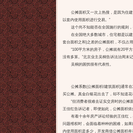
公摊面积又一次上热搜，是因为住建部近
以套内使用面积进行交易。”
这个尚不知能否在全国施行的规则，
在全国绝大多数城市，住宅都是以建筑
套台面积之和)之差的公摊面积，不仅占
“100平方米的房子，公摊就有20平方
没有多算。”北京业主吴桐告诉法治周末
吴桐的困扰很有代表性。
公摊系数(公摊面积/建筑面积)通常在
买公摊。真金白银花出去了，却不知道花
“但消费者很难去证实交房时的公摊面
王佳红告诉记者，即便如此，公摊面积依
有着十余年房产诉讼经验的王佳红，处
问题维权时，会面临着种种的困难，如果
内使用面积是多少，开发商借公摊面积牟