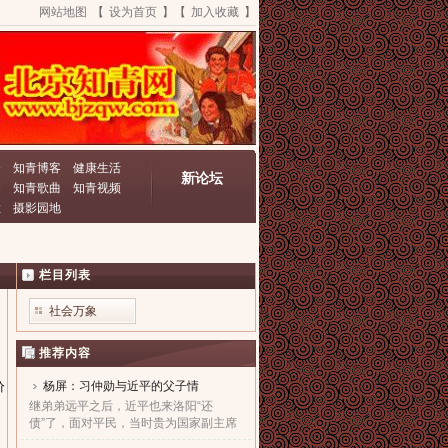
网站地图
【
设为首页
】【
加入收藏
】
资
知青博客
健康生活
新论坛
动
知青歌曲
知青视频
栏
摄影园地
栏目列表
社会万象
推荐内容
杨屏：习仲勋与近平的父子情
价
继弟弟远平之后，近平也来洛阳“还
债”了，面对平民，当时贵为国家副主席
的他，几乎90度的庄严一躬，鞠出了习