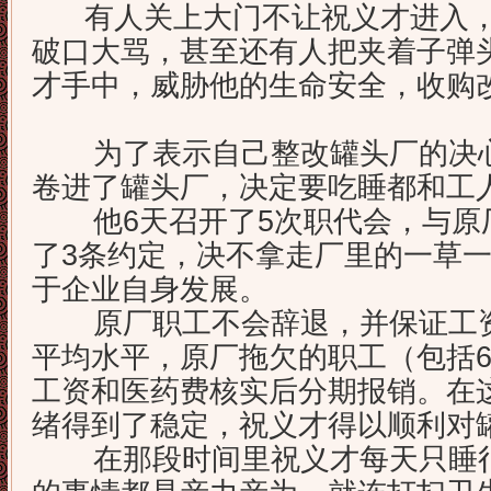
有人关上大门不让祝义才进入，
破口大骂，甚至还有人把夹着子弹
才手中，威胁他的生命安全，收购
为了表示自己整改罐头厂的决心
卷进了罐头厂，决定要吃睡都和工
他6天召开了5次职代会，与原
了3条约定，决不拿走厂里的一草
于企业自身发展。
原厂职工不会辞退，并保证工资
平均水平，原厂拖欠的职工（包括6
工资和医药费核实后分期报销。在
绪得到了稳定，祝义才得以顺利对
在那段时间里祝义才每天只睡很