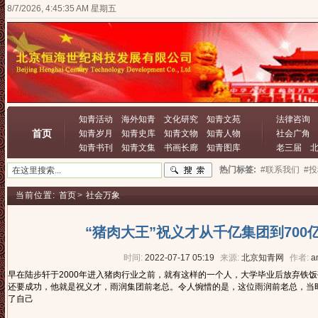
8/7/2026, 4:45:36 AM 星期五
知青活动
海外知青
文化研究
知青文苑
法律咨询
首页
知青岁月
知青史库
知青文物
知青人物
社会广角
知青书刊
知青文集
书画长廊
知青图库
老三届
热门标签:
#联系我们
#
当前位置:
首页
>
社会万象
“猪肉大王”祝义才从千亿集团到70
时间:
2022-07-17 05:19
来源:
北京知青网
作者:
a
早在陆步轩于2000年进入猪肉行业之前，就有这样的一个人，大学毕业后放弃铁
还要成功，他就是祝义才，雨润集团前老总。令人惋惜的是，这位雨润前老总，当
了自己