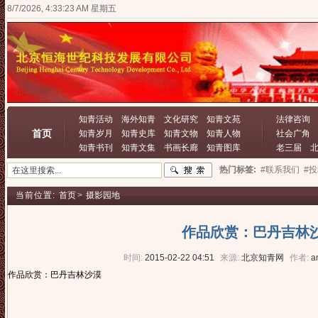
8/7/2026, 4:33:23 AM 星期五
知青活动
海外知青
文化研究
知青文苑
法律咨询
首页
知青岁月
知青史库
知青文物
知青人物
社会广角
知青书刊
知青文集
书画长廊
知青图库
老三届
热门标签:
#联系我们
#
当前位置:
首页
>
摄影园地
作品欣赏：巴丹吉林
时间:
2015-02-22 04:51
来源:
北京知青网
作者:
a
作品欣赏：巴丹吉林沙漠