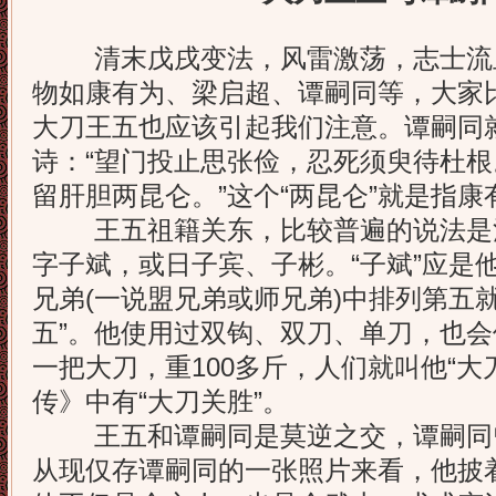
清末戊戌变法，风雷激荡，志士流
物如康有为、梁启超、谭嗣同等，大家
大刀王五也应该引起我们注意。谭嗣同
诗：“望门投止思张俭，忍死须臾待杜
留肝胆两昆仑。”这个“两昆仑”就是指
王五祖籍关东，比较普遍的说法是
字子斌，或日子宾、子彬。“子斌”应是
兄弟(一说盟兄弟或师兄弟)中排列第五就
五”。他使用过双钩、双刀、单刀，也
一把大刀，重100多斤，人们就叫他“大
传》中有“大刀关胜”。
王五和谭嗣同是莫逆之交，谭嗣同
从现仅存谭嗣同的一张照片来看，他披