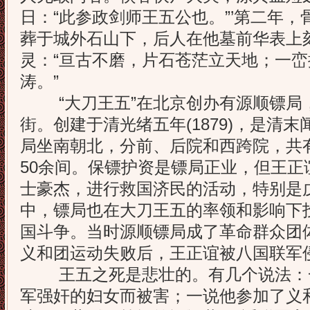
日：“此参政剑师王五公也。”’第二年
葬于城外石山下，后人在他墓前华表上
灵：“亘古不磨，片石苍茫立天地；一
涛。”
“大刀王五”在北京创办有源顺镖局
街。创建于清光绪五年(1879)，是清
局坐南朝北，分前、后院和西跨院，共
50余间。保镖护资是镖局正业，但王正
士豪杰，进行救国济民的活动，特别是
中，镖局也在大刀王五的率领和影响下
国斗争。当时源顺镖局成了革命群众团
义和团运动失败后，王正谊被八国联军侵
王五之死是悲壮的。有几个说法：
军强奸的妇女而被害；一说他参加了义