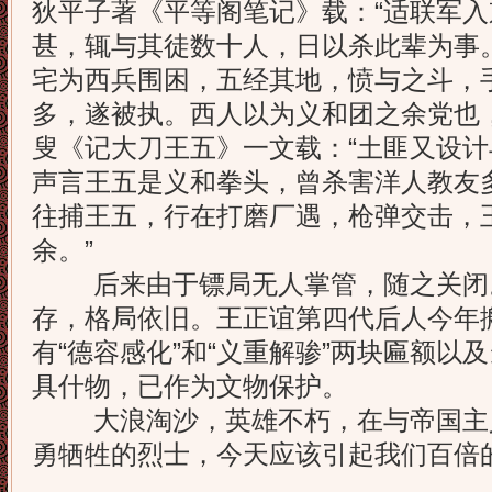
狄平子著《平等阁笔记》载：“适联军
甚，辄与其徒数十人，日以杀此辈为事
宅为西兵围困，五经其地，愤与之斗，
多，遂被执。西人以为义和团之余党也
叟《记大刀王五》一文载：“土匪又设
声言王五是义和拳头，曾杀害洋人教友
往捕王五，行在打磨厂遇，枪弹交击，
余。”
后来由于镖局无人掌管，随之关闭
存，格局依旧。王正谊第四代后人今年
有“德容感化”和“义重解骖”两块匾额以
具什物，已作为文物保护。
大浪淘沙，英雄不朽，在与帝国主
勇牺牲的烈士，今天应该引起我们百倍