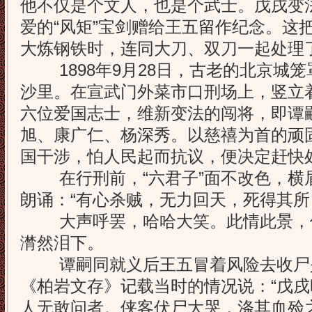
他不仅是个文人，也是个武士。戊戌变
爱的“风矩”宝剑赠给王五留作纪念。这
大炼钢铁时，连同大刀、双刀一起处理
1898年9月28日，古老的北京城笼
沙里。在宣武门外菜市口刑场上，竖立
六位爱国志士，维新变法的闯将，即谭
旭、康广仁、杨深秀。以慈禧为首的顽
国干涉，怕人民起而抗议，便决定赶快
在行刑前，“六君子”面不改色，横
朗诵：“有心杀贼，无力回天，死得其所，
大声呼罢，哈哈大笑。此情此景，
潸然泪下。
谭嗣同就义后王五冒着风险去收尸
《柏岩文存》记载当时的情况说：“戊
人无敢问者。侠客伏尸大哭，涤其血殓