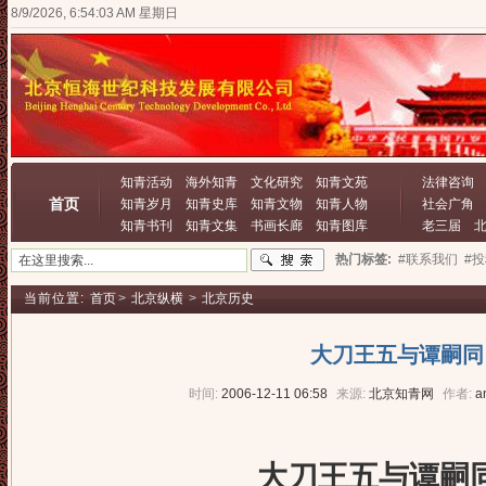
8/9/2026, 6:54:03 AM 星期日
知青活动
海外知青
文化研究
知青文苑
法律咨询
首页
知青岁月
知青史库
知青文物
知青人物
社会广角
知青书刊
知青文集
书画长廊
知青图库
老三届
热门标签:
#联系我们
#
当前位置:
首页
>
北京纵横
>
北京历史
大刀王五与谭嗣同
时间:
2006-12-11 06:58
来源:
北京知青网
作者:
a
大刀王五与谭嗣