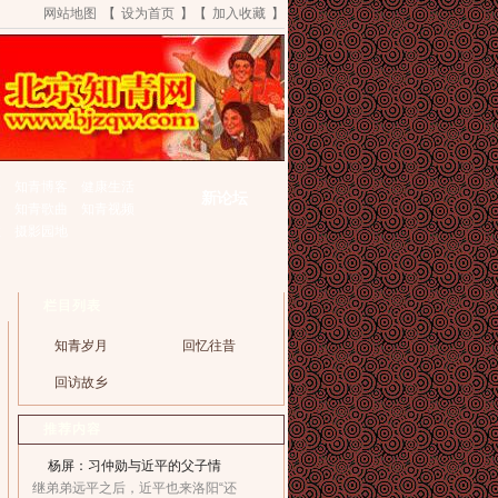
网站地图
【
设为首页
】【
加入收藏
】
资
知青博客
健康生活
新论坛
动
知青歌曲
知青视频
栏
摄影园地
栏目列表
知青岁月
回忆往昔
回访故乡
推荐内容
杨屏：习仲勋与近平的父子情
继弟弟远平之后，近平也来洛阳“还