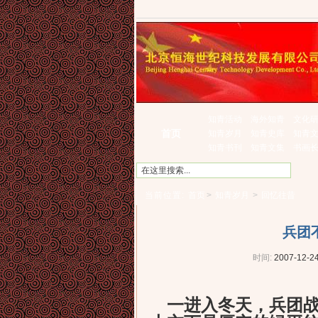
知青活动
海外知青
文化
首页
知青岁月
知青史库
知青
知青书刊
知青文集
书画
当前位置:
首页
>
知青岁月
>
回忆往昔
兵团
时间:
2007-12-24
一进入冬天，兵团战