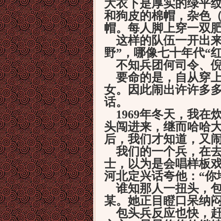
大衣下是厚实的绿平
和狗皮的棉帽，杂色（
帽。每人脚上穿一双肥
这样的队伍一开出来
野”，哪像七十年代“
不知兵团何司令、倪
要命的是，自从穿上
女。因此闹出许许多
话。
1969年冬天，我在
头闯进来，继而哈哈
后，我们才知道，又
我们的一个兵，在去
士，以为是会唱样板
河北定兴话夸他：“你地
谁知那人一扭头，包
某。她正目瞪口呆纳
包头兵反应也快，赶