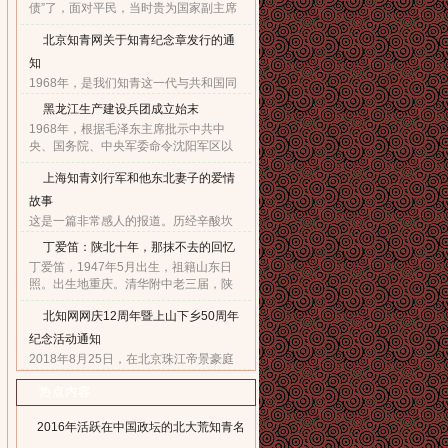
债”了，面对平民，当时贵为国家副主席
的他，几乎90度的庄严一躬，鞠出了习
北京知青网关于知青纪念章发行的通
家父子对天下老百姓的良心！也鞠出了
习仲勋与近平撼人心魄的父......
知
1968年，是我们知青这一代与共和国同
命运共前进的同龄人值得隆重纪念的一
黑龙江生产建设兵团成立始末
年。因为，知青这个在特殊历史时期产
1968年，根据毛泽东主席批示中共中
生的特殊群体，在共和国发展的史册
央、国务院、中央军委命令沈阳军区以
上，以自己的青春、热血和忠......
原东北农垦总局所属农场为基础，组建
上海知青刘行军和他东北妻子的爱情
黑龙江生产建设兵团，在黑龙江省边境
地区执行“屯垦戍边”任务。......
故事
这是一篇非常感人的报道。历经辛酸坎
坷，终于同18年前的爱人生活到了一
丁爱笛：陕北十年，那抹不去的回忆
起，黑龙江省五大连池市女子王亚文和
丁爱笛，1947年5月出生，祖籍山东日
知青刘行军之间的动人爱情故事，演绎
照。出生地重庆。清华附中老三届，陕
了生活版的“小芳的故事”。......
北延川插队十年，做过四年生产队长，
北知网网庆12周年暨上山下乡50周年
四年大队书记兼公社副书记。1978年恢
复高考进入上海工业大学。现......
纪念活动通知
2018年8月25日，在北京珠江帝景豪庭
酒店二楼举办盛大隆重的“庆祝北京知青
热点内容
网成立十二周年暨纪念上山下乡五十周
年文艺联欢会”。热烈欢迎广大知青朋友
参加。...
2016年活跃在中国政坛的北大荒知青名