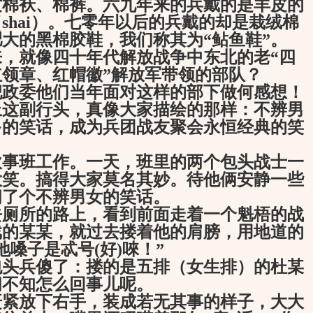
纹棉袄、棉裤。六九年来的兵戴的是羊皮的
shai）。七零年以后的兵戴的却是栽绒棉
大的黑棉胶鞋，我们称其为“鲇鱼鞋”。
，就像四十年代解放战争中东北的老“四
红领章、红帽徽”解放军带领的部队？
政委他们当年面对这样的部下做何感想！
这副行头，真像大家描绘的那样：不辨男
多的笑话，成为兵团战友聚会永恒经典的笑
炊事班工作。一天，班里的两个包头战士一
大笑。搞得大家莫名其妙。待他俩安静一些
闹了个不辨男女的笑话。
厕所的路上，看到前面走着一个魁梧的战
戏的某某，就过去搂着他的肩膀，用地道的
嗓子是忒号(好)唻！”
头兵傻了：搂的是五排（女生排）的杜某
闷不知怎么回事儿呢。
紧放下右手，装成若无其事的样子，大大