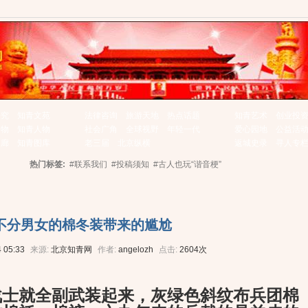
研究
知青文苑
法律咨询
旅游天地
热点话题
知青艺术
创业投
文物
知青人物
社会广角
全球视野
年轻一代
爱心园地
公益活
长廊
知青图库
老三届
北京纵横
返城史录
寻人专
热门标签:
#联系我们
#投稿须知
#古人也玩“谐音梗”
不分男女的棉冬装带来的尴尬
 05:33
来源:
北京知青网
作者:
angelozh
点击:
2604次
士就全副武装起来，灰绿色斜纹布兵团棉