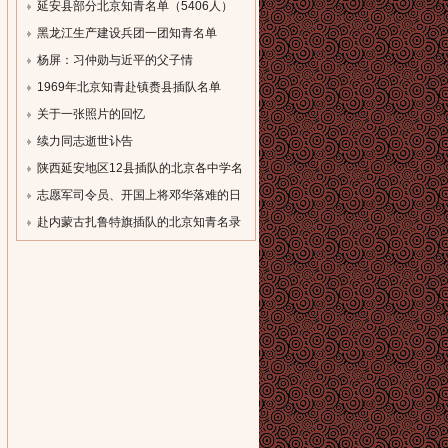
单
延安县部分北京知青名单（5406人）
[field:description
[field:description
黑龙江生产建设兵团一团知青名单
function='cn_substr(@me,80)'/]...
function='cn_substr(@me,80)'/]...
（一）
杨屏：习仲勋与近平的父子情
[field:description
[field:description
1969年北京知青赴镇赉县插队名单
function='cn_substr(@me,80)'/]...
function='cn_substr(@me,80)'/]...
[field:description
关于一张照片的回忆
function='cn_substr(@me,80)'/]...
[field:description
续力同志逝世讣告
function='cn_substr(@me,80)'/]...
[field:description
陕西延安地区12县插队的北京各中学名
function='cn_substr(@me,80)'/]...
录
志愿军司令员、开国上将邓华落难的日
[field:description
子
赴内蒙古扎鲁特旗插队的北京知青名录
function='cn_substr(@me,80)'/]...
[field:description
[field:description
function='cn_substr(@me,80)'/]...
function='cn_substr(@me,80)'/]...