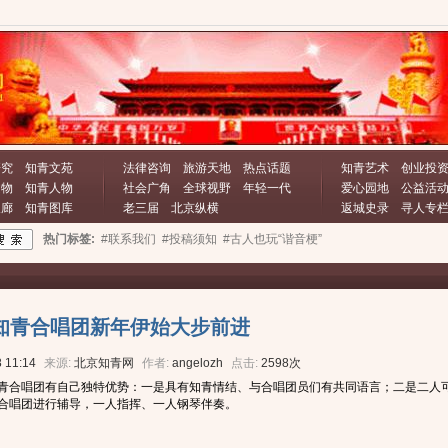
研究
知青文苑
法律咨询
旅游天地
热点话题
知青艺术
创业投
文物
知青人物
社会广角
全球视野
年轻一代
爱心园地
公益活
长廊
知青图库
老三届
北京纵横
返城史录
寻人专
热门标签:
#联系我们
#投稿须知
#古人也玩“谐音梗”
知青合唱团新年伊始大步前进
 11:14
来源:
北京知青网
作者:
angelozh
点击:
2598次
青合唱团有自己独特优势：一是具有知青情结、与合唱团员们有共同语言；二是二人
合唱团进行辅导，一人指挥、一人钢琴伴奏。