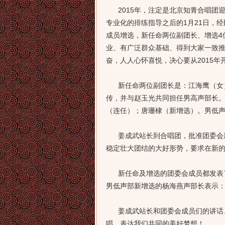
2015年，注定是北京知青合唱团
专业化的排练指导之后的1月21日，
成员增选，新任命两位副团长、增选4
业、有广泛群众基础、得到大家一致
奋，人人心怀喜悦，决心要从2015
新任命两位副团长是：江海鹰（女）
传，并与赵玉光共同担任男高声部长
（连任）；唐珊棣（新增选）。男低
姜成武站长到合唱团，批准团委会新
稳定壮大团结的大好形势，要求在新
新任命及增选的团委会成员都发表了
男低声部新增选的杨海燕声部长表示：
姜成武站长和团委会成员们的讲话、
唱，表达我们共同的美好梦想！