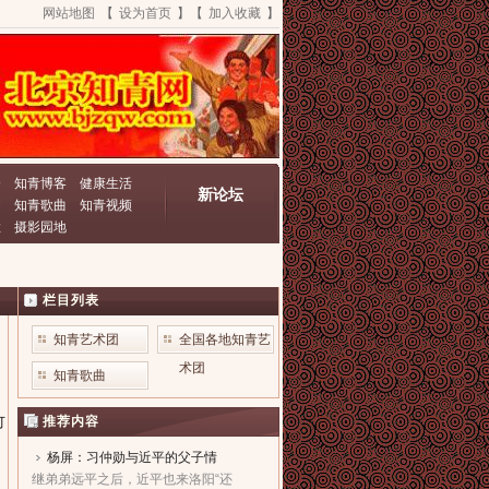
网站地图
【
设为首页
】【
加入收藏
】
资
知青博客
健康生活
新论坛
动
知青歌曲
知青视频
栏
摄影园地
栏目列表
知青艺术团
全国各地知青艺
术团
知青歌曲
推荐内容
可
杨屏：习仲勋与近平的父子情
继弟弟远平之后，近平也来洛阳“还