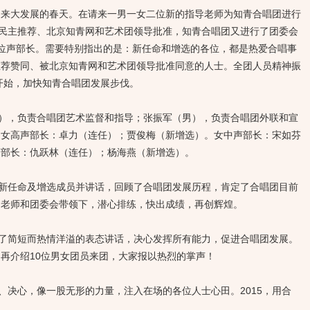
迎来大发展的春天。在请来一男一女二位新的指导老师为知青合唱团进行
经民主推荐、北京知青网和艺术团领导批准，知青合唱团又进行了团委会
位声部长。需要特别指出的是：新任命和增选的各位，都是热爱合唱事
推荐赞同、被北京知青网和艺术团领导批准同意的人士。全团人员精神振
年开始，加快知青合唱团发展步伐。
，负责合唱团艺术监督和指导；张振军（男），负责合唱团外联和宣
。女高声部长：卓力（连任）；贾俊梅（新增选）。女中声部长：宋如芬
声部长：仇跃林（连任）；杨海燕（新增选）。
任命及增选成员并讲话，回顾了合唱团发展历程，肯定了合唱团目前
的老师和团委会带领下，潜心排练，快出成绩，再创辉煌。
简短而热情洋溢的表态讲话，决心发挥所有能力，促进合唱团发展。
再介绍10位男女团员来团，大家报以热烈的掌声！
决心，像一股无形的力量，注入在场的各位人士心田。2015，用合