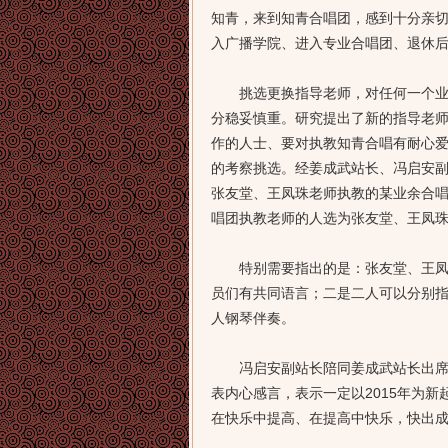
知青，来到知青合唱团，感到十分亲
入广播学院、进入专业合唱团、退休
挑选更换指导老师，对任何一个业余
分稳妥慎重。研究提出了新的指导老
作的人士、要对执教知青合唱有耐心
的考察挑选。经姜成武站长、冯启安
张友堂、王凤珠老师执教的某业余合
唱团执教老师的人选为张友堂、王凤
特别需要指出的是：张友堂、王凤珠
员们有共同语言；二是二人可以分别
人钢琴伴奏。
冯启安副站长陪同姜成武站长出席1
表内心感言，表示一定以2015年为
在快乐中提高、在提高中快乐，快出