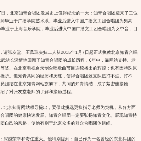
7日，北京知青合唱团发展史上值得纪念的一天：知青合唱团迎来了二位
老师毕业于广播学院艺术系。毕业后进入中国广播文工团合唱团为男高
师毕业于上海音乐学院，毕业后进入中国广播文工团合唱团为女中音，目
张友堂、王凤珠夫妇二人从2015年1月7日起正式执教北京知青合唱
成武站长深情地回顾了知青合唱团的成长历程，6年中，靠网站支持、老
二等奖、在北京电视台录制合唱歌曲节目连续播出的辉煌；也有因特殊原
和挫折。但知青共同的经历和历练，使得合唱团这支队伍打不烂、打不
团员团结在北京知青网站旗帜下，共同的知青情结，成了紧密连接她
介绍了对张友堂老师的了解和接触过程。
北京知青网站领导提出，要借此挑选更换指导老师为契机，从各方面
动合唱团的健康快速发展。知青合唱团一定要弘扬知青文化、展现知青特
唱团自己的风格，使他有别于北京众多的群众合唱团体组织。
深感荣幸和责任重大。他特别提到：自己作为一名曾经的东北兵团的