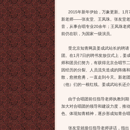
2015年新年伊始，万象更新。1月
新老师——张友堂、王凤珠。张友堂
音，从事合唱专业20余年；王凤珠老
前仍在职，为国家一级演员。
受北京知青网及姜成武站长的聘请，请
团。在1月7日的聘书发放仪式上，姜
师和团员们努力，有获得北京合唱节
因经历的分裂、人员流失造成的阵痛
散，愈挫愈勇，一直走到今天。新老
（他）们的一根红线。姜成武站长还
由于合唱团前任指导老师执教到期，
加大对合唱团的领导和建设力度，推
色、体现知青精神，逐步形成知青合
张友堂就接任指导老师讲话，指出：