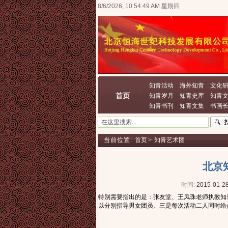
8/6/2026, 10:54:49 AM 星期四
知青活动
海外知青
文化
首页
知青岁月
知青史库
知青
知青书刊
知青文集
书画
当前位置:
首页
>
知青艺术团
北京
时间:
2015-01-28
特别需要指出的是：张友堂、王凤珠老师执教知
以分别指导男女团员、三是每次活动二人同时给