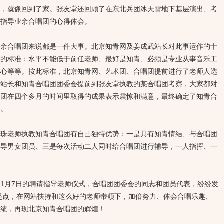
切，就像回到了家。张友堂还回顾了在东北兵团冰天雪地下基层演出、考
后指导业余合唱团的心得体会。
合唱团来说都是一件大事。北京知青网及姜成武站长对此事运作的十
师的标准：水平不能低于前任老师、最好是知青、必须是专业从事音乐工
爱心等等。按此标准，北京知青网、艺术团、合唱团提前进行了老师人选
副站长和知青合唱团团委会提前到张友堂执教的某合唱团考察，大家都对
唱团在四个多月的时间里取得的成果表示震惊和满意，最终确定了知青合
珠。
老师执教知青合唱团有自己独特优势：一是具有知青情结、与合唱团
指导男女团员、三是每次活动二人同时给合唱团进行辅导，一人指挥、一
月7日的聘请指导老师仪式，合唱团团委会的同志和团员代表，纷纷发
新起点，在网站扶持和这么好的老师带领下，加倍努力、体会合唱乐趣、
成绩，再现北京知青合唱团的辉煌！