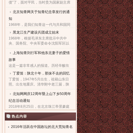
债”了，面对平民，当时贵为国家副主席
的他，几乎90度的庄严一躬，鞠出了习
北京知青网关于知青纪念章发行的通
家父子对天下老百姓的良心！也鞠出了
习仲勋与近平撼人心魄的父......
知
1968年，是我们知青这一代与共和国同
命运共前进的同龄人值得隆重纪念的一
黑龙江生产建设兵团成立始末
年。因为，知青这个在特殊历史时期产
1968年，根据毛泽东主席批示中共中
生的特殊群体，在共和国发展的史册
央、国务院、中央军委命令沈阳军区以
上，以自己的青春、热血和忠......
原东北农垦总局所属农场为基础，组建
上海知青刘行军和他东北妻子的爱情
黑龙江生产建设兵团，在黑龙江省边境
地区执行“屯垦戍边”任务。......
故事
这是一篇非常感人的报道。历经辛酸坎
坷，终于同18年前的爱人生活到了一
丁爱笛：陕北十年，那抹不去的回忆
起，黑龙江省五大连池市女子王亚文和
丁爱笛，1947年5月出生，祖籍山东日
知青刘行军之间的动人爱情故事，演绎
照。出生地重庆。清华附中老三届，陕
了生活版的“小芳的故事”。......
北延川插队十年，做过四年生产队长，
北知网网庆12周年暨上山下乡50周年
四年大队书记兼公社副书记。1978年恢
复高考进入上海工业大学。现......
纪念活动通知
2018年8月25日，在北京珠江帝景豪庭
酒店二楼举办盛大隆重的“庆祝北京知青
热点内容
网成立十二周年暨纪念上山下乡五十周
年文艺联欢会”。热烈欢迎广大知青朋友
参加。...
2016年活跃在中国政坛的北大荒知青名