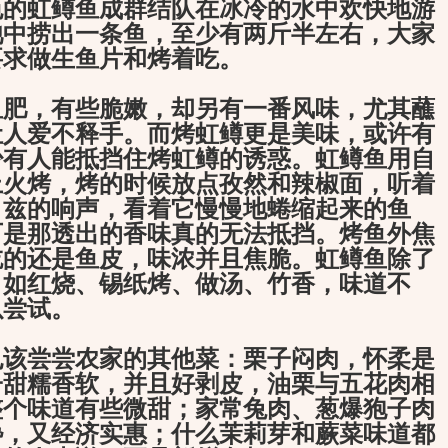
色的虹鳟鱼成群结队在冰冷的水中欢快地游
池中捞出一条鱼，至少有两斤半左右，大家
要求做生鱼片和烤着吃。
，有些脆嫩，却另有一番风味，尤其蘸
让人爱不释手。而烤虹鳟更是美味，或许有
少有人能抵挡住烤虹鳟的诱惑。虹鳟鱼用自
上火烤，烤的时候放点孜然和辣椒面，听着
口兹的响声，看着它慢慢地蜷缩起来的鱼
可是那透出的香味真的无法抵挡。烤鱼外焦
吃的还是鱼皮，味浓并且焦脆。虹鳟鱼除了
，如红烧、锡纸烤、做汤、竹香，味道不
以尝试。
尝尝农家的其他菜：栗子闷肉，怀柔是
子甜糯香软，并且好剥皮，油栗与五花肉相
整个味道有些微甜；家常兔肉、葱爆狍子肉
馋，又经济实惠；什么茉莉芽和蕨菜味道都