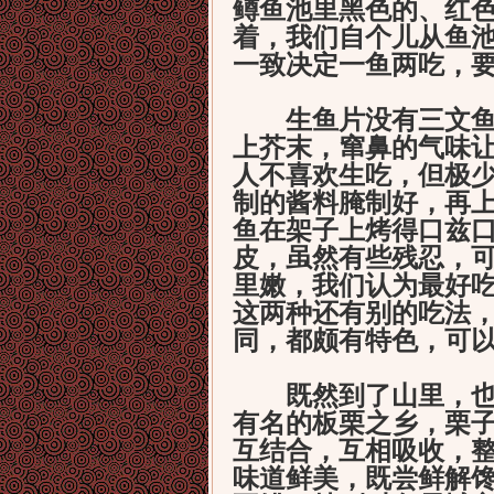
鳟鱼池里黑色的、红
着，我们自个儿从鱼
一致决定一鱼两吃，
生鱼片没有三文鱼肥
上芥末，窜鼻的气味
人不喜欢生吃，但极
制的酱料腌制好，再
鱼在架子上烤得口兹
皮，虽然有些残忍，
里嫩，我们认为最好
这两种还有别的吃法
同，都颇有特色，可
既然到了山里，也该
有名的板栗之乡，栗
互结合，互相吸收，
味道鲜美，既尝鲜解