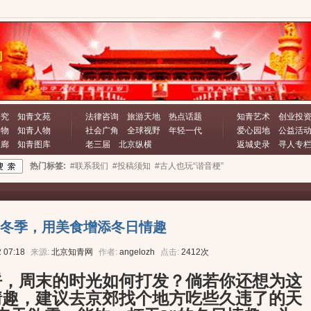
研究
知青文苑
法律咨询
旅游天地
热点话题
知青艺术
创业投
文物
知青人物
社会广角
全球视野
年轻一代
爱心园地
公益活
长廊
知青图库
老三届
北京纵横
返城史录
寻人专
热门标签:
#联系我们
#投稿须知
#古人也玩“谐音梗”
冬季，用美食增添冬日情趣
 07:18
来源:
北京知青网
作者:
angelozh
点击:
2412次
，周末的时光如何打发？倘若你还想为这
情趣，建议去京郊找个地方吃些久违了的天