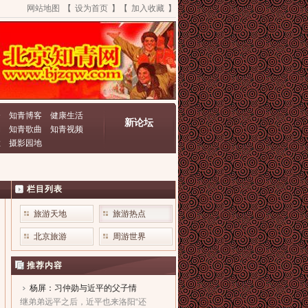
网站地图
【
设为首页
】【
加入收藏
】
资
知青博客
健康生活
新论坛
动
知青歌曲
知青视频
栏
摄影园地
栏目列表
旅游天地
旅游热点
北京旅游
周游世界
推荐内容
杨屏：习仲勋与近平的父子情
继弟弟远平之后，近平也来洛阳“还