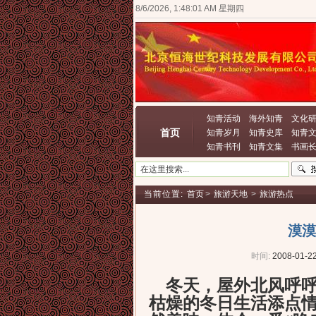
8/6/2026, 1:48:01 AM 星期四
知青活动
海外知青
文化
首页
知青岁月
知青史库
知青
知青书刊
知青文集
书画
当前位置:
首页
>
旅游天地
>
旅游热点
漠漠
时间:
2008-01-22
冬天，屋外北风呼呼
枯燥的冬日生活添点