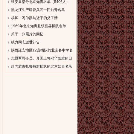
单
延安县部分北京知青名单（5406人）
[field:description
[field:description
黑龙江生产建设兵团一团知青名单
function='cn_substr(@me,80)'/]...
function='cn_substr(@me,80)'/]...
（一）
杨屏：习仲勋与近平的父子情
[field:description
[field:description
1969年北京知青赴镇赉县插队名单
function='cn_substr(@me,80)'/]...
function='cn_substr(@me,80)'/]...
[field:description
关于一张照片的回忆
function='cn_substr(@me,80)'/]...
[field:description
续力同志逝世讣告
function='cn_substr(@me,80)'/]...
[field:description
陕西延安地区12县插队的北京各中学名
function='cn_substr(@me,80)'/]...
录
志愿军司令员、开国上将邓华落难的日
[field:description
子
赴内蒙古扎鲁特旗插队的北京知青名录
function='cn_substr(@me,80)'/]...
[field:description
[field:description
function='cn_substr(@me,80)'/]...
function='cn_substr(@me,80)'/]...