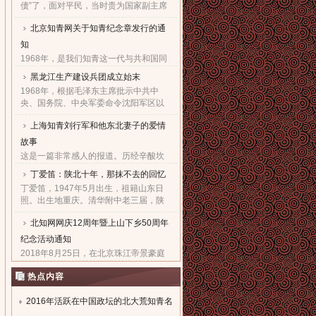
债”了，面对平民，当时贵为国家副主席
的他，几乎90度的庄严一躬，鞠出了习
北京知青网关于知青纪念章发行的通
家父子对天下老百姓的良心！也鞠出了
习仲勋与近平撼人心魄的父......
知
1968年，是我们知青这一代与共和国同
命运共前进的同龄人值得隆重纪念的一
黑龙江生产建设兵团成立始末
年。因为，知青这个在特殊历史时期产
1968年，根据毛泽东主席批示中共中
生的特殊群体，在共和国发展的史册
央、国务院、中央军委命令沈阳军区以
上，以自己的青春、热血和忠......
原东北农垦总局所属农场为基础，组建
上海知青刘行军和他东北妻子的爱情
黑龙江生产建设兵团，在黑龙江省边境
地区执行“屯垦戍边”任务。......
故事
这是一篇非常感人的报道。历经辛酸坎
坷，终于同18年前的爱人生活到了一
丁爱笛：陕北十年，那抹不去的回忆
起，黑龙江省五大连池市女子王亚文和
丁爱笛，1947年5月出生，祖籍山东日
知青刘行军之间的动人爱情故事，演绎
照。出生地重庆。清华附中老三届，陕
了生活版的“小芳的故事”。......
北延川插队十年，做过四年生产队长，
北知网网庆12周年暨上山下乡50周年
四年大队书记兼公社副书记。1978年恢
复高考进入上海工业大学。现......
纪念活动通知
2018年8月25日，在北京珠江帝景豪庭
酒店二楼举办盛大隆重的“庆祝北京知青
热点内容
网成立十二周年暨纪念上山下乡五十周
年文艺联欢会”。热烈欢迎广大知青朋友
参加。...
2016年活跃在中国政坛的北大荒知青名