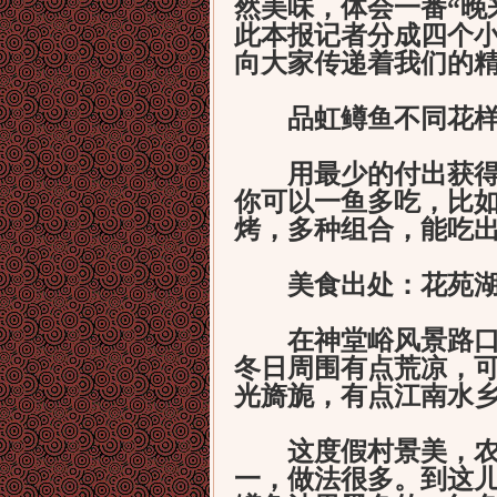
然美味，体会一番“晚
此本报记者分成四个
向大家传递着我们的
品虹鳟鱼不同花
用最少的付出获得最
你可以一鱼多吃，比
烤，多种组合，能吃
美食出处：花苑湖
在神堂峪风景路口处
冬日周围有点荒凉，
光旖旎，有点江南水
这度假村景美，农家
一，做法很多。到这