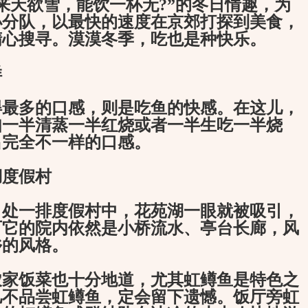
来天欲雪，能饮一杯无?”的冬日情趣，为
小分队，以最快的速度在京郊打探到美食，
精心搜寻。漠漠冬季，吃也是种快乐。
样
多的口感，则是吃鱼的快感。在这儿，
如一半清蒸一半红烧或者一半生吃一半烧
出完全不一样的口感。
度假村
一排度假村中，花苑湖一眼就被吸引，
可它的院内依然是小桥流水、亭台长廊，风
乡的风格。
饭菜也十分地道，尤其虹鳟鱼是特色之
儿不品尝虹鳟鱼，定会留下遗憾。饭厅旁虹