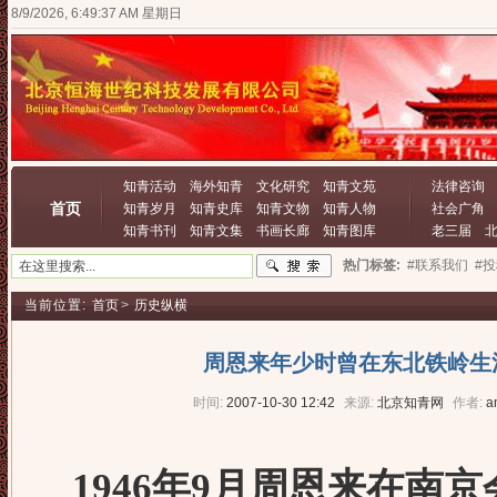
8/9/2026, 6:49:38 AM 星期日
知青活动
海外知青
文化研究
知青文苑
法律咨询
首页
知青岁月
知青史库
知青文物
知青人物
社会广角
知青书刊
知青文集
书画长廊
知青图库
老三届
热门标签:
#联系我们
#
当前位置:
首页
>
历史纵横
周恩来年少时曾在东北铁岭生
时间:
2007-10-30 12:42
来源:
北京知青网
作者:
a
1946年9月周恩来在南