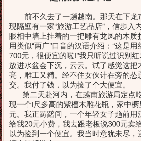
前不久去了一趟越南。那天在下龙市
现隔壁有一家“旅游工艺品店”，信步入
眼相中墙上挂着的一把雕有龙凤的木质
用类似“两广”口音的汉语介绍：“这是
700元，很便宜的啦!”我只听说过识别
放进水盆会下沉，云云。试了感觉这把
亮，雕工又精。经不住女伙计在旁的怂恿
交。我付了钱，以为捡了个大便宜。
第二天赴河内，在越南旅游局定点吃
现一个l尺多高的紫檀木雕花瓶，家中橱
元。我正踌躇间，一个年轻女子趋前用
给我20元小费，我去跟老板说300元
以为捡到一个便宜。我当时意犹未尽，还花