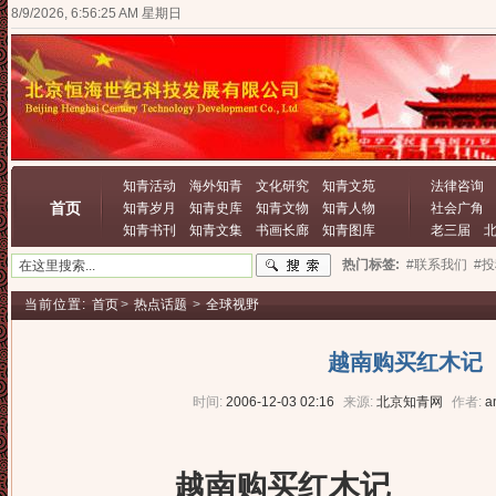
8/9/2026, 6:56:25 AM 星期日
知青活动
海外知青
文化研究
知青文苑
法律咨询
首页
知青岁月
知青史库
知青文物
知青人物
社会广角
知青书刊
知青文集
书画长廊
知青图库
老三届
热门标签:
#联系我们
#
当前位置:
首页
>
热点话题
>
全球视野
越南购买红木记
时间:
2006-12-03 02:16
来源:
北京知青网
作者:
a
越南购买红木记