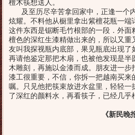
檀木筷想送人。
及至历尽辛苦拿回家中，正逢一个内
炫耀。不料他从橱里拿出紫檀花瓶一端
这件东西是锯断毛竹根部的一段．外面
檀色的深红生漆精做出来的，所以又重又
友叫我探视瓶内底部，果见瓶底出现了
再请他鉴定那把木扇，也被他发现是半
木雕刻，再施以金漆而成。朋友进一步
漆工很重要，不信，你拆一把越南买来
嘱。只见他把筷束放进水盆里，轻轻一
了深红的颜料水，再看筷子，已经几乎
《新民晚报》 周