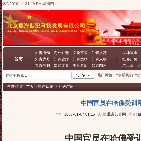
8/6/2026, 11:21:50 PM 星期四
知青活动
海外知青
文化研究
知青文苑
法律咨询
首页
知青岁月
知青史库
知青文物
知青人物
社会广角
知青书刊
知青文集
书画长廊
知青图库
老三届
热门标签:
#联系我们
#
当前位置:
首页
>
热点话题
>
社会广角
中国官员在哈佛受训
时间:
2007-01-07 01:15
来源:
北京知青网
作者:
a
中国官员在哈佛受