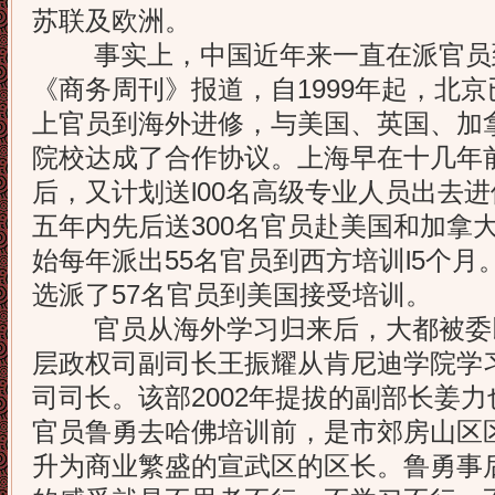
苏联及欧洲。
事实上，中国近年来一直在派官员
《商务周刊》报道，自1999年起，北
上官员到海外进修，与美国、英国、加
院校达成了合作协议。上海早在十几年
后，又计划送l00名高级专业人员出去进修
五年内先后送300名官员赴美国和加拿大
始每年派出55名官员到西方培训l5个
选派了57名官员到美国接受培训。
官员从海外学习归来后，大都被委
层政权司副司长王振耀从肯尼迪学院学
司司长。该部2002年提拔的副部长姜
官员鲁勇去哈佛培训前，是市郊房山区
升为商业繁盛的宣武区的区长。鲁勇事