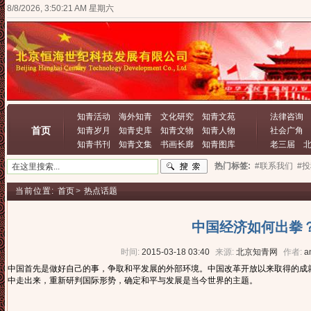
8/8/2026, 3:50:22 AM 星期六
知青活动
海外知青
文化研究
知青文苑
法律咨询
首页
知青岁月
知青史库
知青文物
知青人物
社会广角
知青书刊
知青文集
书画长廊
知青图库
老三届
热门标签:
#联系我们
#
当前位置:
首页
>
热点话题
中国经济如何出拳
时间:
2015-03-18 03:40
来源:
北京知青网
作者:
a
中国首先是做好自己的事，争取和平发展的外部环境。中国改革开放以来取得的成就
中走出来，重新研判国际形势，确定和平与发展是当今世界的主题。