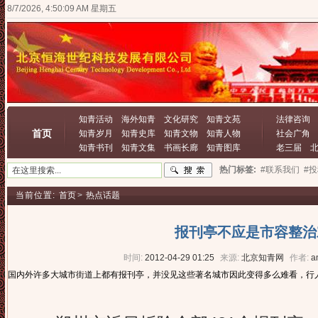
8/7/2026, 4:50:09 AM 星期五
知青活动
海外知青
文化研究
知青文苑
法律咨询
首页
知青岁月
知青史库
知青文物
知青人物
社会广角
知青书刊
知青文集
书画长廊
知青图库
老三届
热门标签:
#联系我们
#
当前位置:
首页
>
热点话题
报刊亭不应是市容整治
时间:
2012-04-29 01:25
来源:
北京知青网
作者:
a
国内外许多大城市街道上都有报刊亭，并没见这些著名城市因此变得多么难看，行