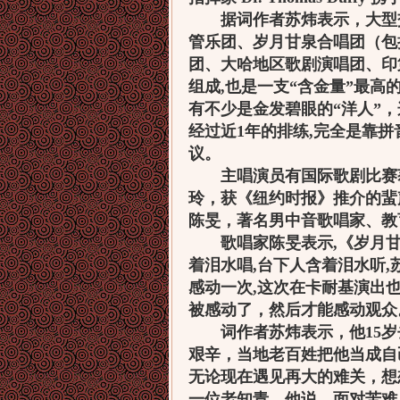
据词作者苏炜表示，大型交
管乐团、岁月甘泉合唱团（包
团、大哈地区歌剧演唱团、印
组成,也是一支“含金量”最高的
有不少是金发碧眼的“洋人”，
经过近1年的排练,完全是靠
议。
主唱演员有国际歌剧比赛获
玲，获《纽约时报》推介的蜚
陈旻，著名男中音歌唱家、教
歌唱家陈旻表示,《岁月甘泉
着泪水唱,台下人含着泪水听,
感动一次,这次在卡耐基演出
被感动了，然后才能感动观众
词作者苏炜表示，他15岁
艰辛，当地老百姓把他当成自
无论现在遇见再大的难关，想
一位老知青，他说，面对苦难