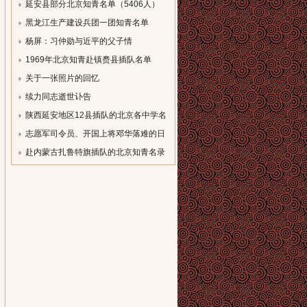
单
延安县部分北京知青名单（5406人）
[field:description
[field:description
黑龙江生产建设兵团一团知青名单
function='cn_substr(@me,80)'/]...
function='cn_substr(@me,80)'/]...
（一）
杨屏：习仲勋与近平的父子情
[field:description
[field:description
1969年北京知青赴镇赉县插队名单
function='cn_substr(@me,80)'/]...
function='cn_substr(@me,80)'/]...
[field:description
关于一张照片的回忆
function='cn_substr(@me,80)'/]...
[field:description
续力同志逝世讣告
function='cn_substr(@me,80)'/]...
[field:description
陕西延安地区12县插队的北京各中学名
function='cn_substr(@me,80)'/]...
录
志愿军司令员、开国上将邓华落难的日
[field:description
子
赴内蒙古扎鲁特旗插队的北京知青名录
function='cn_substr(@me,80)'/]...
[field:description
[field:description
function='cn_substr(@me,80)'/]...
function='cn_substr(@me,80)'/]...