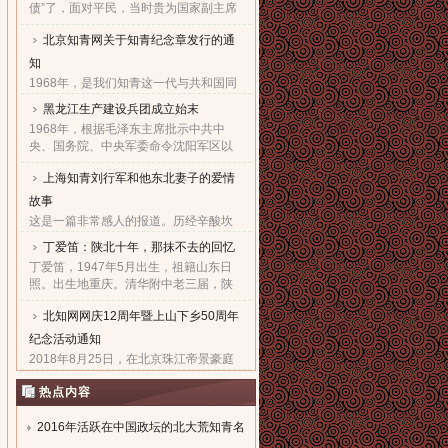
债”了，面对平民，当时贵为国家副主席
的他，几乎90度的庄严一躬，鞠出了习
北京知青网关于知青纪念章发行的通
家父子对天下老百姓的良心！也鞠出了
习仲勋与近平撼人心魄的父......
知
1968年，是我们知青这一代与共和国同
命运共前进的同龄人值得隆重纪念的一
黑龙江生产建设兵团成立始末
年。因为，知青这个在特殊历史时期产
1968年，根据毛泽东主席批示中共中
生的特殊群体，在共和国发展的史册
央、国务院、中央军委命令沈阳军区以
上，以自己的青春、热血和忠......
原东北农垦总局所属农场为基础，组建
上海知青刘行军和他东北妻子的爱情
黑龙江生产建设兵团，在黑龙江省边境
地区执行“屯垦戍边”任务。......
故事
这是一篇非常感人的报道。历经辛酸坎
坷，终于同18年前的爱人生活到了一
丁爱笛：陕北十年，那抹不去的回忆
起，黑龙江省五大连池市女子王亚文和
丁爱笛，1947年5月出生，祖籍山东日
知青刘行军之间的动人爱情故事，演绎
照。出生地重庆。清华附中老三届，陕
了生活版的“小芳的故事”。......
北延川插队十年，做过四年生产队长，
北知网网庆12周年暨上山下乡50周年
四年大队书记兼公社副书记。1978年恢
复高考进入上海工业大学。现......
纪念活动通知
2018年8月25日，在北京珠江帝景豪庭
酒店二楼举办盛大隆重的“庆祝北京知青
热点内容
网成立十二周年暨纪念上山下乡五十周
年文艺联欢会”。热烈欢迎广大知青朋友
参加。...
2016年活跃在中国政坛的北大荒知青名