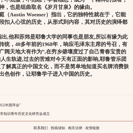
神，也是组曲取名《岁月甘泉》的缘由。
ustin Woemer）指出，它的独特性就在于，它能
段扣人心弦的历史，从形式到内容，其对历史的演绎都
ffy指出,他和苏炜是耶鲁大学的同事也是朋友,所以有缘为此
统，40多年前的1968年，响应毛泽东主席的号召，有
“广阔天地大有作为”,在穷乡僻壤度过了自己青春宝贵的
的人生轨迹,过去的苦难对今天有正面的影响,耶鲁管乐团
生了解真正的中国文化，而不是简单地知道买名牌消费肤
出色创作，让耶鲁学子进入中国的历史。
11年团拜会”
上海市知识青年历史文化研究会成立
联系我们
-
投稿须知
-
相关法律
-
友情链接