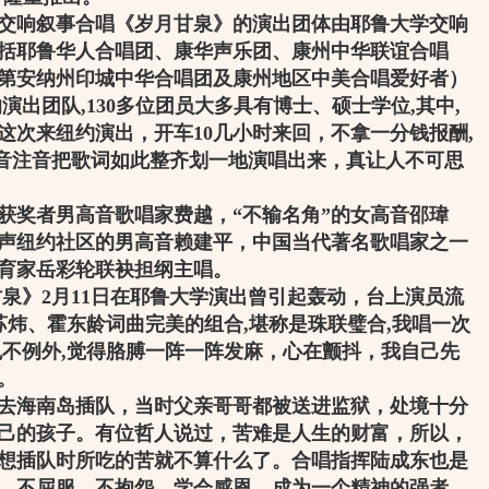
响叙事合唱《岁月甘泉》的演出团体由耶鲁大学交响
括耶鲁华人合唱团、康华声乐团、康州中华联谊合唱
第安纳州印城中华合唱团及康州地区中美合唱爱好者）
演出团队,130多位团员大多具有博士、硕士学位,其中,
这次来纽约演出，开车10几小时来回，不拿一分钱报酬,
拼音注音把歌词如此整齐划一地演唱出来，真让人不可思
奖者男高音歌唱家费越，“不输名角”的女高音邵瑋
声纽约社区的男高音赖建平，中国当代著名歌唱家之一
育家岳彩轮联袂担纲主唱。
》2月11日在耶鲁大学演出曾引起轰动，台上演员流
苏炜、霍东龄词曲完美的组合,堪称是珠联璧合,我唱一次
也不例外,觉得胳膊一阵一阵发麻，心在颤抖，我自己先
。
去海南岛插队，当时父亲哥哥都被送进监狱，处境十分
己的孩子。有位哲人说过，苦难是人生的财富，所以，
想插队时所吃的苦就不算什么了。合唱指挥陆成东也是
，不屈服，不抱怨，学会感恩，成为一个精神的强者，