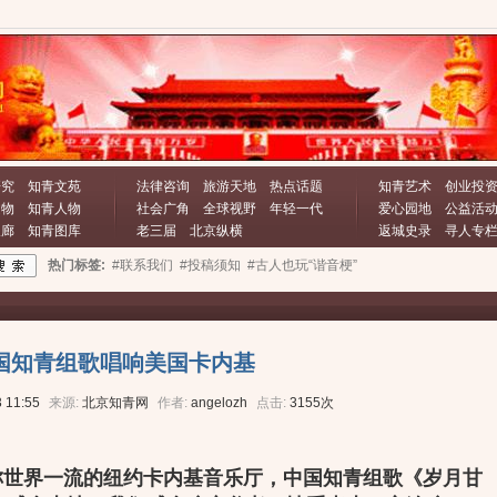
研究
知青文苑
法律咨询
旅游天地
热点话题
知青艺术
创业投
文物
知青人物
社会广角
全球视野
年轻一代
爱心园地
公益活
长廊
知青图库
老三届
北京纵横
返城史录
寻人专
热门标签:
#联系我们
#投稿须知
#古人也玩“谐音梗”
国知青组歌唱响美国卡内基
 11:55
来源:
北京知青网
作者:
angelozh
点击:
3155次
号称世界一流的纽约卡内基音乐厅，中国知青组歌《岁月甘