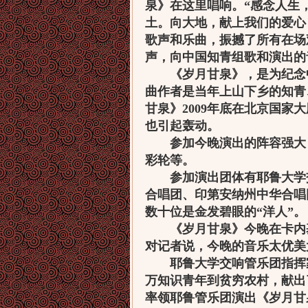
泉》在这里唱响。“感念人生
土。向大地，献上我们的爱心
歌声和乐曲，振撼了所有在场
声，向中国知青组歌和演出的
《岁月甘泉》，是为纪念中
曲作者是当年上山下乡的知青
甘泉》2009年底在北京国家
也引起轰动。
参加今晚演出的阵容强大，
彩轮等。
参加演出团体有耶鲁大学交
合唱团、印第安纳州中华合唱
数十位是金发碧眼的“洋人”。
《岁月甘泉》今晚在卡内基
对记者说，今晚的音乐太优美
耶鲁大学交响管乐团指挥家多菲
万知识青年到贫穷农村，献出
率领耶鲁管乐团演出《岁月甘