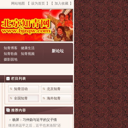
网站地图
【
设为首页
】【
加入收藏
】
资
知青博客
健康生活
新论坛
动
知青歌曲
知青视频
栏
摄影园地
栏目列表
知青活动
北京知青
全国知青
海外知青
推荐内容
杨屏：习仲勋与近平的父子情
继弟弟远平之后，近平也来洛阳“还