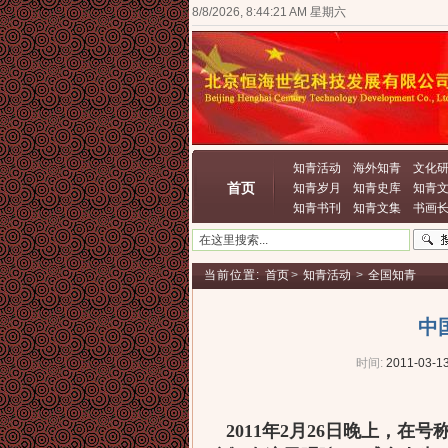
8/8/2026, 8:44:22 AM 星期六
知青活动
海外知青
文化
首页
知青岁月
知青史库
知青
知青书刊
知青文集
书画
当前位置:
首页
>
知青活动
>
全国知青
中
时间:
2011-03-13
2011年2月26日晚上，在