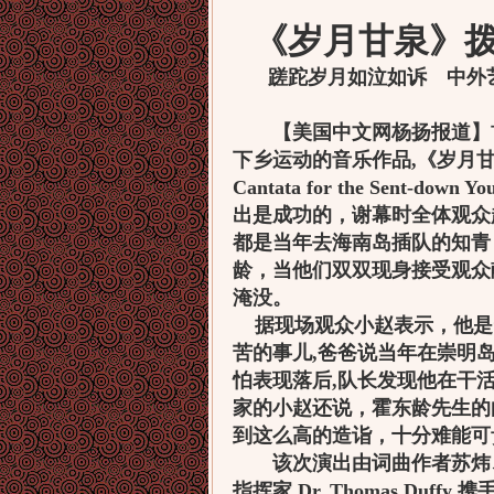
《岁月甘泉》
蹉跎岁月如泣如诉 中外
【美国中文网杨扬报道】首
下乡运动的音乐作品,《岁月甘泉——中
Cantata for the Sen
出是成功的，谢幕时全体观众
都是当年去海南岛插队的知青
龄，当他们双双现身接受观众
淹没。
据现场观众小赵表示，他是“
苦的事儿,爸爸说当年在崇明
怕表现落后,队长发现他在干
家的小赵还说，霍东龄先生的
到这么高的造诣，十分难能可
该次演出由词曲作者苏炜、
指挥家 Dr. Thomas Duffy