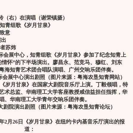
玲（右）在演唱（谢荣镇摄）
知青组歌《岁月甘泉》
致意
出
者苏炜
云国际会展中心，知青组歌《岁月甘泉》参加了纪念知青上
远的情怀”的下半场演出。廖昌永、范竞马、穆红、刘东
粤海知青艺术团合唱队演唱、广州交响乐团伴奏。
国际会展中心演出剧照（图片来源：粤海农垦知青网站）
组歌《岁月甘泉》在国家大剧院音乐厅上演。丁毅领唱，特
艺术总监、华南理工大学客座教授咸信益担任指挥，华
唱、华南理工大学青年交响乐团伴奏。
国家大剧院演出剧照（图片来源：粤海农垦知青论坛）
11年2月26日《岁月甘泉》在纽约卡内基音乐厅演出的报
道：