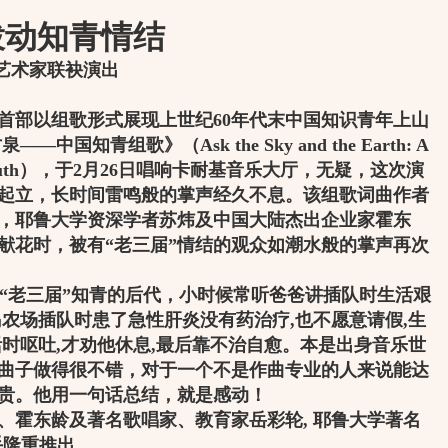
拨动知青情结
艺术家联袂演出
部以组歌形式展现上世纪60年代末中国知识青年上山
国知青组歌》（Ask the Sky and the Earth: A
t-down Youth），于2月26日唱响卡耐基音乐大厅，无疑，这次演
起立，长时间雷鸣般的掌声经久不息。该组歌词曲作者
，耶鲁大学资深学者苏炜及中国大陆杰出企业家霍东
献花时，被有“老三届”情结的观众如潮水般的掌声再次
老三届”知青的后代，小时候常听爸爸讲插队时生活艰
岛农场插队时患了急性肝炎没有药治疗,也不愿意请假,生
活时呕吐,才劝他休息,最后靠不治自愈。本是出身音乐世
曲子做得很不错，对于一个不是作曲专业的人来说能达
贵。他用一句话总结，就是感动！
霍东龄及著名歌唱家、教育家岳彩轮, 耶鲁大学著名
 携手隆重推出。