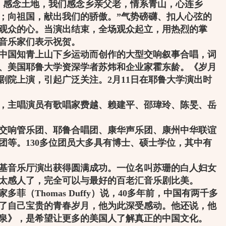
，感念土地，我们感念乡亲父老，情系青山，心连乡
；向祖国，献出我们的骄傲。”气势磅礴、扣人心弦的
观众的心。当演出结束，全场观众起立，用热烈的掌
音乐家们表示祝贺。
国知青上山下乡运动而创作的大型交响叙事合唱，词
、美国耶鲁大学资深学者苏炜和企业家霍东龄。《岁月
大剧院上演，引起广泛关注。2月11日在耶鲁大学演出时
主唱演员有歌唱家费越、赖建平、邵瑋玲、陈旻、岳
响管乐团、耶鲁合唱团、康华声乐团、康州中华联谊
团等。130多位团员大多具有博士、硕士学位，其中有
音乐厅演出获得圆满成功。一位名叫苏珊的白人妇女
太感人了，完全可以与最好的百老汇音乐剧比美。
（Thomas Duffy）说，40多年前，中国有两千多
了自己宝贵的青春岁月，他为此深受感动。他还说，他
泉》，是希望让更多的美国人了解真正的中国文化。