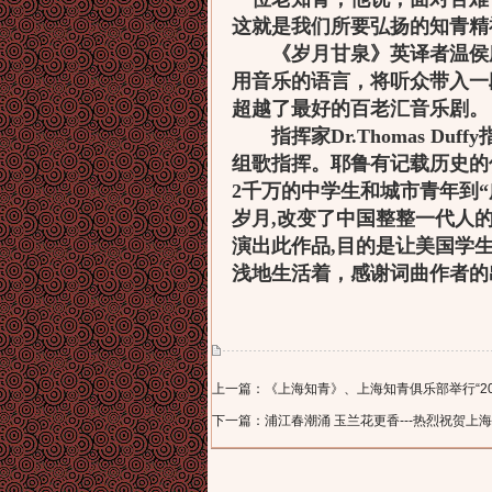
这就是我们所要弘扬的知青精
《岁月甘泉》英译者温侯庭（A
用音乐的语言，将听众带入一
超越了最好的百老汇音乐剧。
指挥家Dr.Thomas Du
组歌指挥。耶鲁有记载历史的传
2千万的中学生和城市青年到
岁月,改变了中国整整一代人
演出此作品,目的是让美国学
浅地生活着，感谢词曲作者的
上一篇：《上海知青》、上海知青俱乐部举行“20
下一篇：浦江春潮涌 玉兰花更香---热烈祝贺