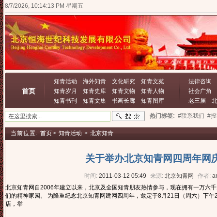
8/7/2026, 10:14:14 PM 星期五
知青活动
海外知青
文化研究
知青文苑
法律咨询
首页
知青岁月
知青史库
知青文物
知青人物
社会广角
知青书刊
知青文集
书画长廊
知青图库
老三届
热门标签:
#联系我们
#
当前位置:
首页
>
知青活动
>
北京知青
关于举办北京知青网四周年网
时间:
2011-03-12 05:49
来源:
北京知青网
作者:
a
北京知青网自2006年建立以来，北京及全国知青朋友热情参与，现在拥有一万六
们的精神家园。 为隆重纪念北京知青网建网四周年，兹定于8月21日（周六）下
店，举