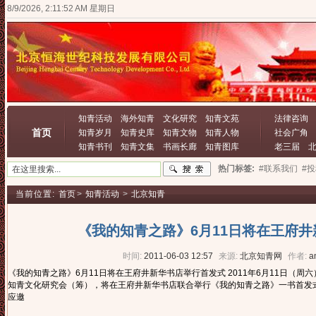
8/9/2026, 2:11:54 AM 星期日
知青活动
海外知青
文化研究
知青文苑
法律咨询
首页
知青岁月
知青史库
知青文物
知青人物
社会广角
知青书刊
知青文集
书画长廊
知青图库
老三届
热门标签:
#联系我们
#
当前位置:
首页
>
知青活动
>
北京知青
《我的知青之路》6月11日将在王府
时间:
2011-06-03 12:57
来源:
北京知青网
作者:
a
《我的知青之路》6月11日将在王府井新华书店举行首发式 2011年6月11日（周
知青文化研究会（筹），将在王府井新华书店联合举行《我的知青之路》一书首发
应邀