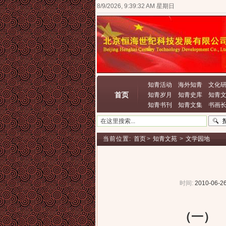
8/9/2026, 9:39:32 AM 星期日
知青活动
海外知青
文化
首页
知青岁月
知青史库
知青
知青书刊
知青文集
书画
当前位置:
首页
>
知青文苑
>
文学园地
时间:
2010-06-26
（一）