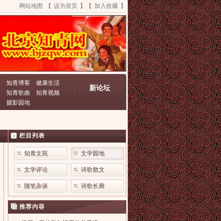
网站地图
【
设为首页
】【
加入收藏
】
资
知青博客
健康生活
新论坛
动
知青歌曲
知青视频
栏
摄影园地
栏目列表
知青文苑
文学园地
文学评论
诗歌散文
随笔杂谈
诗歌长廊
推荐内容