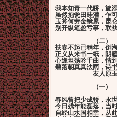
我本知青一代骄，旋
虽然抱瓮田畦灌，乍
玉斧何劳金镜累，昆
别开纵笔盈亏事，联
（二）
扶春不起已稍年，倒
正义从来书一纸，阴
心逢坦荡吟千曲，情
碧落朝真真法雨，诗
友人原玉
（一）
春风曾把少成骄，永
今日残年能磊落，当
自经山水国相幸，从