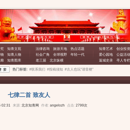
研究
知青文苑
法律咨询
旅游天地
热点话题
知青艺术
创业投
文物
知青人物
社会广角
全球视野
年轻一代
爱心园地
公益活
长廊
知青图库
老三届
北京纵横
返城史录
寻人专
热门标签:
#联系我们
#投稿须知
#古人也玩“谐音梗”
七律二首 致友人
 02:31
来源:
北京知青网
作者:
angelozh
点击:
2799次