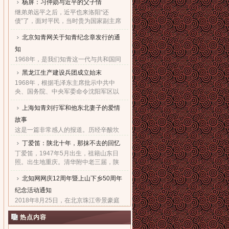
杨屏：习仲勋与近平的父子情
继弟弟远平之后，近平也来洛阳“还
债”了，面对平民，当时贵为国家副主席
的他，几乎90度的庄严一躬，鞠出了习
北京知青网关于知青纪念章发行的通
家父子对天下老百姓的良心！也鞠出了
习仲勋与近平撼人心魄的父......
知
1968年，是我们知青这一代与共和国同
命运共前进的同龄人值得隆重纪念的一
黑龙江生产建设兵团成立始末
年。因为，知青这个在特殊历史时期产
1968年，根据毛泽东主席批示中共中
生的特殊群体，在共和国发展的史册
央、国务院、中央军委命令沈阳军区以
上，以自己的青春、热血和忠......
原东北农垦总局所属农场为基础，组建
上海知青刘行军和他东北妻子的爱情
黑龙江生产建设兵团，在黑龙江省边境
地区执行“屯垦戍边”任务。......
故事
这是一篇非常感人的报道。历经辛酸坎
坷，终于同18年前的爱人生活到了一
丁爱笛：陕北十年，那抹不去的回忆
起，黑龙江省五大连池市女子王亚文和
丁爱笛，1947年5月出生，祖籍山东日
知青刘行军之间的动人爱情故事，演绎
照。出生地重庆。清华附中老三届，陕
了生活版的“小芳的故事”。......
北延川插队十年，做过四年生产队长，
北知网网庆12周年暨上山下乡50周年
四年大队书记兼公社副书记。1978年恢
复高考进入上海工业大学。现......
纪念活动通知
2018年8月25日，在北京珠江帝景豪庭
酒店二楼举办盛大隆重的“庆祝北京知青
热点内容
网成立十二周年暨纪念上山下乡五十周
年文艺联欢会”。热烈欢迎广大知青朋友