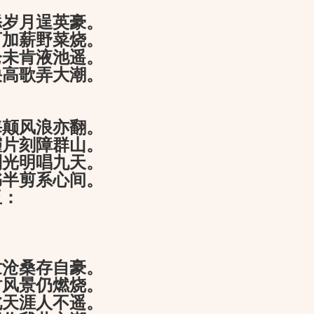
添岁月逞英豪。
可加薪野菜烧。
仑未肯液池遥。
袂高歌弄大潮。
海颠风浪亦翻。
霾片刻障群山。
到光明唱九天。
书半剪系心间。
：
世沧桑存自豪。
时风景仍燃烧。
此天涯人不遥。