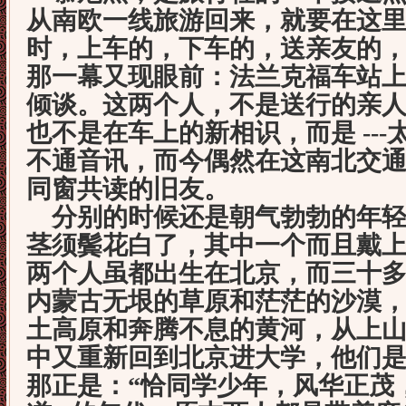
从南欧一线旅游回来，就要在这
时，上车的，下车的，送亲友的
那一幕又现眼前：法兰克福车站
倾谈。这两个人，不是送行的亲
也不是在车上的新相识，而是 ---太
不通音讯，而今偶然在这南北交
同窗共读的旧友。
分别的时候还是朝气勃勃的年轻
茎须鬓花白了，其中一个而且戴
两个人虽都出生在北京，而三十
内蒙古无垠的草原和茫茫的沙漠
土高原和奔腾不息的黄河，从上
中又重新回到北京进大学，他们
那正是：“恰同学少年，风华正茂