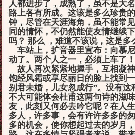
人都进步了，成熟了，虽不是大
路上各有所成。这该是多么珍贵
钟，尽管在天涯海角，虽不能常
同的情怀，不仍然能使友情继续
吗？ 那么 ，难道不该说，这是
车站上，扩音器里宣布：向慕尼
动了。两个人之一，必须上车了
故人再次紧紧地握手，互相凝神
饱经风霜或享尽丽日的脸上找到一
别君未婚，儿女忽成行”。没有这
不大可能体会杜甫这两句诗的滋
友，此刻又何必去吟它呢？在人
多人，许多事，会有许许多多的
多的机会，使你想起过去的岁月
路。这在多情与坚强者来说，带