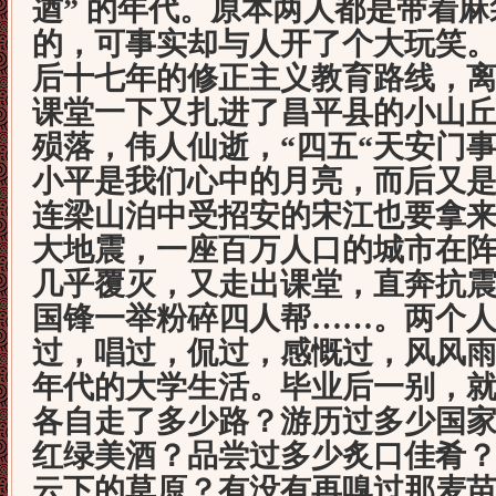
遒” 的年代。原本两人都是带着
的，可事实却与人开了个大玩笑
后十七年的修正主义教育路线，
课堂一下又扎进了昌平县的小山
殒落，伟人仙逝，“四五“天安门
小平是我们心中的月亮，而后又
连梁山泊中受招安的宋江也要拿
大地震，一座百万人口的城市在
几乎覆灭，又走出课堂，直奔抗
国锋一举粉碎四人帮……。两个
过，唱过，侃过，感慨过，风风
年代的大学生活。毕业后一别，
各自走了多少路？游历过多少国
红绿美酒？品尝过多少炙口佳肴
云下的草原？有没有再嗅过那麦