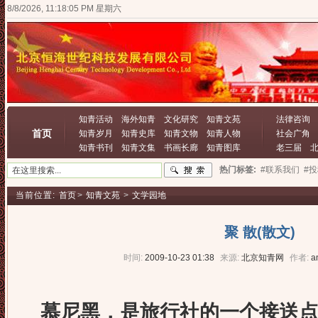
8/8/2026, 11:18:06 PM 星期六
知青活动
海外知青
文化研究
知青文苑
法律咨询
首页
知青岁月
知青史库
知青文物
知青人物
社会广角
知青书刊
知青文集
书画长廊
知青图库
老三届
热门标签:
#联系我们
#
当前位置:
首页
>
知青文苑
>
文学园地
聚 散(散文)
时间:
2009-10-23 01:38
来源:
北京知青网
作者:
a
慕尼黑，是旅行社的一个接送点