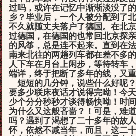
过吗，或许在记忆中渐渐淡没了
乡？毕业后，一个人被分配到了
不久就随丈夫落户了德国。在北
过德国，在德国的也常回北京探
的风筝，总是连不起来。直到在
南来北往的两趟列车都在差不多
人下车在月台上闲步，等待转车
端详，终于把断了多年的线，又
短短的几分钟，说些什么好呢？
要多少联床夜话才说得完呦！今
少个分分秒秒才谈得畅快呦！时
为什么又这般吝啬？！可是，难
吗？遇到了渴想了二十多年的故
怀，依然不减当年，而且，这二