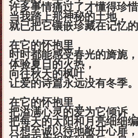
许多事情痛过了才懂得珍
当我踏上那神秘的土地，
就已把它镶嵌珍藏在记忆
在它的怀抱里，
时时都能感受春光的旖旎
体验夏日的火热，
向往秋天的枫叶，
让爱的诗篇永远没有冬季
在它的怀抱里，
把溢满心灵的爱为它倾诉
把每天的太阳和月亮细细
只想至诚以待地敞开心扉