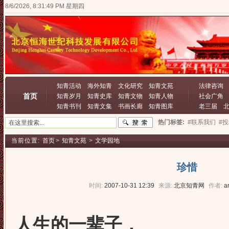
8/6/2026, 8:31:49 PM 星期四
知青活动
海外知青
文化研究
知青文苑
法律咨询
首页
知青岁月
知青史库
知青文物
知青人物
社会广角
知青书刊
知青文集
书画长廊
知青图库
老三届
热门标签:
#联系我们
#
当前位置:
首页
>
知青文苑
>
文学园地
珍惜
时间:
2007-10-31 12:39
来源:
北京知青网
作者:
a
人生的一辈子，