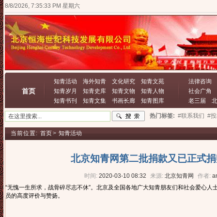
8/8/2026, 7:35:34 PM 星期六
知青活动
海外知青
文化研究
知青文苑
法律咨询
首页
知青岁月
知青史库
知青文物
知青人物
社会广角
知青书刊
知青文集
书画长廊
知青图库
老三届
热门标签:
#联系我们
#
当前位置:
首页
>
知青活动
北京知青网第二批捐款又已正式捐
时间:
2020-03-10 08:32
来源:
北京知青网
作者:
a
“无愧一生所求，战骨碎尽志不休”。北京及全国各地广大知青朋友们和社会爱心人
员的高度评价与赞扬。