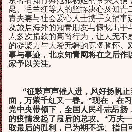
京著名知青典范张朝起的带头义捐
昆、毛兰红等人的坚辞决心及知青
青夫妻与社会爱心人士携手义捐事
及旅居海外的知青朋友与慷慨出手
人多次捐款的高尚行为，让人无不
的凝聚力与大爱无疆的宽阔胸怀。
事与事迹，北京知青网将在之后作
家予以关注。
“征鼓声声催人进，风好扬帆正
面，万紫千红又一春。”现在，在
党中央带领下，全国人民斗志昂扬
的疫情发起了最后的总攻。“万夫一
取最后的胜利，已为期不远、指日