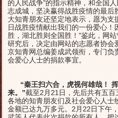
的人民战争”的指示精神，和全国
志成城，坚决赢得战胜疫情的最后
大知青朋友还坚定地表示，愿为支
日战胜疫情献出我们的一份爱心！
胜，湖北胜则全国胜！”鉴此，网
研究后，决定由网站的志愿者协会
京知青网总编姜成武领衔，专门负
会爱心人士的捐款事宜。
“秦王扫六合，虎视何雄哉！ 
来。”
截至2月21日，先后共有五
各地的知青朋友们及社会爱心人士
金额已达九万多元。2月22日下午
武等人代表此次捐款的所有人，把