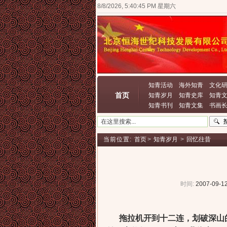
8/8/2026, 5:40:45 PM 星期六
知青活动
海外知青
文化
首页
知青岁月
知青史库
知青
知青书刊
知青文集
书画
当前位置:
首页
>
知青岁月
>
回忆往昔
时间:
2007-09-12
拖拉机开到十二连，划破深山的