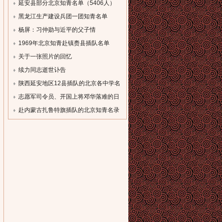
单
延安县部分北京知青名单（5406人）
[field:description
[field:description
黑龙江生产建设兵团一团知青名单
function='cn_substr(@me,80)'/]...
function='cn_substr(@me,80)'/]...
（一）
杨屏：习仲勋与近平的父子情
[field:description
[field:description
1969年北京知青赴镇赉县插队名单
function='cn_substr(@me,80)'/]...
function='cn_substr(@me,80)'/]...
[field:description
关于一张照片的回忆
function='cn_substr(@me,80)'/]...
[field:description
续力同志逝世讣告
function='cn_substr(@me,80)'/]...
[field:description
陕西延安地区12县插队的北京各中学名
function='cn_substr(@me,80)'/]...
录
志愿军司令员、开国上将邓华落难的日
[field:description
子
赴内蒙古扎鲁特旗插队的北京知青名录
function='cn_substr(@me,80)'/]...
[field:description
[field:description
function='cn_substr(@me,80)'/]...
function='cn_substr(@me,80)'/]...