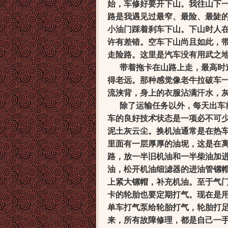
始，车修好要开下山。我往山下
路是我遇见过最窄、最险、最陡
小油门踩着刹车下山。下山时人
许有差错。空车下山尚且如此，
走险路。这里是汽车没有用武之
带着拖卡在山路上走，最高时
得老远。那种感觉像老牛拉破车
流浃背，身上的衣服沾满汗水，
除了运输任务以外，每天出车前
车的良好技术状态是一项必不可
泥土灰云尘。换机油通常是在热
里面有一层厚厚的油坭，这是在
路，放一半旧机油和一半柴油加
油，松开机油细滤器的进油管镙
上紧大镙帽，补充机油。至于气
卡的轮胎也要定期打气。现在是
单车打气泵给轮胎打气，轮胎打
来，所有故障修理，都是自己一