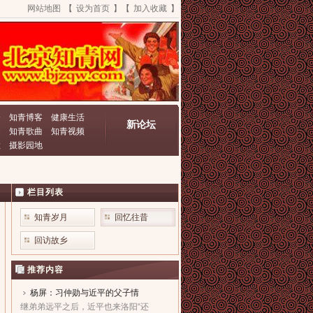
网站地图
【
设为首页
】【
加入收藏
】
资
知青博客
健康生活
新论坛
动
知青歌曲
知青视频
栏
摄影园地
栏目列表
知青岁月
回忆往昔
回访故乡
推荐内容
杨屏：习仲勋与近平的父子情
继弟弟远平之后，近平也来洛阳“还