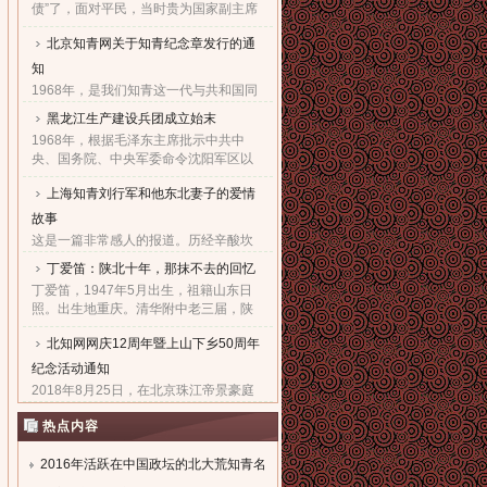
债”了，面对平民，当时贵为国家副主席
的他，几乎90度的庄严一躬，鞠出了习
北京知青网关于知青纪念章发行的通
家父子对天下老百姓的良心！也鞠出了
习仲勋与近平撼人心魄的父......
知
1968年，是我们知青这一代与共和国同
命运共前进的同龄人值得隆重纪念的一
黑龙江生产建设兵团成立始末
年。因为，知青这个在特殊历史时期产
1968年，根据毛泽东主席批示中共中
生的特殊群体，在共和国发展的史册
央、国务院、中央军委命令沈阳军区以
上，以自己的青春、热血和忠......
原东北农垦总局所属农场为基础，组建
上海知青刘行军和他东北妻子的爱情
黑龙江生产建设兵团，在黑龙江省边境
地区执行“屯垦戍边”任务。......
故事
这是一篇非常感人的报道。历经辛酸坎
坷，终于同18年前的爱人生活到了一
丁爱笛：陕北十年，那抹不去的回忆
起，黑龙江省五大连池市女子王亚文和
丁爱笛，1947年5月出生，祖籍山东日
知青刘行军之间的动人爱情故事，演绎
照。出生地重庆。清华附中老三届，陕
了生活版的“小芳的故事”。......
北延川插队十年，做过四年生产队长，
北知网网庆12周年暨上山下乡50周年
四年大队书记兼公社副书记。1978年恢
复高考进入上海工业大学。现......
纪念活动通知
2018年8月25日，在北京珠江帝景豪庭
酒店二楼举办盛大隆重的“庆祝北京知青
热点内容
网成立十二周年暨纪念上山下乡五十周
年文艺联欢会”。热烈欢迎广大知青朋友
参加。...
2016年活跃在中国政坛的北大荒知青名