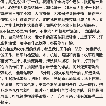
一看，真是把我吓了一跳。我跑遍了全场每个连队，眼前这一条
的路。心想别人都是这样开，我也能开。我不敢大意挂一上档，
在驾驶室里都坐不稳，人向前倾，为求保持身体平衡，操作中不
带着拖卡下山难道更大了。此时我感觉到拖拉机已成了坦克，专
地，才能让拖拉机大显身手，在恶劣的环境下担起运输任务。
速不超过
7
公里
/
每小时。不像汽车司机那样潇酒，一加油就跑
一样。白天骄阳似火，发动机的高温传到驾驶室，上蒸下闷，汗
灰尘和油坭，途中有什么故障，都要停车排除。
的检查和收车后的保养，都是我们工作的一部分，为发挥机
少的工作。出车前检查油、水、机油、紧固和调整；收车后清除
车情况下进行，机油流得清。清洗机油滤芯、转子。打开转子，
离心力的作用下，油泥粘附在转子壁的缘故。同时还要清洗油
进发动机，低速运转
2
——
3
分钟，熄火放清混合油，加进新机
帽，用起动机带动，把旧油排出，见到新机油流出，马上停车。
门的调整，转向离合器，主离合器的调整都是自己动手进行。拖
用压缩空气打气就行，那时不可能把打气泵带到连队，只能是用
足气压，打气筒烫得连手都摸不了。几个月来，没有派修理工上
手搞定。