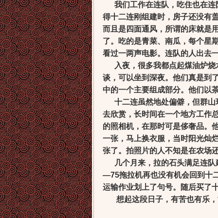
我们工作在连队，吃住也在连队
得十二连刚组建时，房子还没有
而且是四面通风，所谓的床就是
了。吃的是青菜、南瓜，每个星
看过一两声电影。连队的人出去
入夜，很多我都点起煤油炉烧水
谈，可以坐到深夜。他们真是到
中的一个主要组成部分。他们以
十二连虽然地处偏僻，但群山环
去欣赏，长时间在一个地方工作
的照相机，在那时可是侈奢品。
一张，马上换衣服，当时阳光灿
张了。拍照片的人不知是在农场
几个月来，拉的石头满足连队建
—
75
拖拉机再也没有机会回到十
运输作业划上了句号。随后买了
想起这段日子，有苦也有乐，