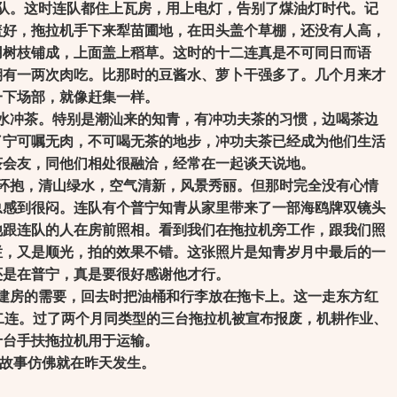
。这时连队都住上瓦房，用上电灯，告别了煤油灯时代。记
盖好，拖拉机手下来犁苗圃地，在田头盖个草棚，还没有人高，
用树枝铺成，上面盖上稻草。这时的十二连真是不可同日而语
期有一两次肉吃。比那时的豆酱水、萝卜干强多了。几个月来才
一下场部，就像赶集一样。
冲茶。特别是潮汕来的知青，有冲功夫茶的习惯，边喝茶边
了宁可嘱无肉，不可喝无茶的地步，冲功夫茶已经成为他们生活
茶会友，同他们相处很融洽，经常在一起谈天说地。
抱，清山绿水，空气清新，风景秀丽。但那时完全没有心情
总感到很闷。连队有个普宁知青从家里带来了一部海鸥牌双镜头
他跟连队的人在房前照相。看到我们在拖拉机旁工作，跟我们照
烂，又是顺光，拍的效果不错。这张照片是知青岁月中最后的一
还是在普宁，真是要很好感谢他才行。
房的需要，回去时把油桶和行李放在拖卡上。这一走东方红
二连。过了两个月同类型的三台拖拉机被宣布报废，机耕作业、
十台手扶拖拉机用于运输。
故事仿佛就在昨天发生。