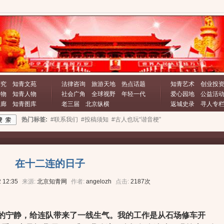
研究
知青文苑
法律咨询
旅游天地
热点话题
知青艺术
创业投
文物
知青人物
社会广角
全球视野
年轻一代
爱心园地
公益活
长廊
知青图库
老三届
北京纵横
返城史录
寻人专
热门标签:
#联系我们
#投稿须知
#古人也玩“谐音梗”
在十二连的日子
 12:35
来源:
北京知青网
作者:
angelozh
点击:
2187次
宁静，给连队带来了一线生气。我的工作是从石场修车开