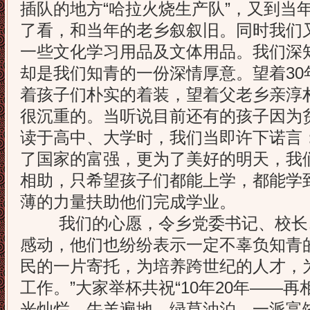
插队的地方“哈拉火烧生产队”，又到当
了看，和当年的老乡叙叙旧。同时我们
一些文化学习用品及文体用品。我们深
却是我们知青的一份深情厚意。望着30
着孩子们朴实的着装，望着父老乡亲淳
很沉重的。当听说目前还有的孩子因为
读于高中、大学时，我们当即许下诺言
了国家的富强，更为了美好的明天，我
相助，只希望孩子们都能上学，都能学
薄的力量扶助他们完成学业。
我们的心愿，令乡党委书记、校长
感动，他们也纷纷表示一定不辜负知青
民的一片寄托，为培养跨世纪的人才，
工作。”大家举杯共祝“10年20年——
光灿烂，牛羊遍地，绿草油泊，一派富