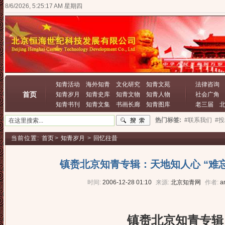
8/6/2026, 5:25:18 AM 星期四
知青活动
海外知青
文化研究
知青文苑
法律咨询
首页
知青岁月
知青史库
知青文物
知青人物
社会广角
知青书刊
知青文集
书画长廊
知青图库
老三届
热门标签:
#联系我们
#
当前位置:
首页
>
知青岁月
>
回忆往昔
镇赉北京知青专辑：天地知人心 “难忘
时间:
2006-12-28 01:10
来源:
北京知青网
作者:
a
镇赉北京知青专辑