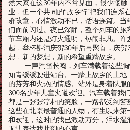
然大家在这30年内不常见面，很少接触
业，但一个共同的“故乡行”把我们连系
群孩童，心情激动不已，话语连篇。当
们面前闪过。夜已深静，整个列车的旅
节车厢内还是灯火通明，热闹非凡。许
起，举杯斟酒庆贺30年后再聚首，庆贺
想，新的梦想，新的希望重踏故乡。
一声汽笛长鸣，列车满载着这些胸
知青缓缓驶进站台。一踏上故乡的土地
的芬芳和火热的情感。站外是身着队服
300名少年儿童夹道欢迎。汽车载着我
都是一张张淳朴的笑脸，一路都受到警
这些在北京最普通的人物，有生以来第
和欢迎，这时的我已激动万分，泪水湿
无法表达我此刻的心声。