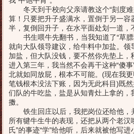
我“中饱牛胃”。
冬天到干校向父亲请教这个“刻度难
算！只要把升子盛满水，置倒于另一容
半，复倒回升子，在水平面处划一道，
书生喂牛先翻书，当我知道了“草膘料
就向大队领导建议，给牛料中加盐。领
加盐，但大队没钱，要不然你先垫上，
进入第三年，我当然不会再干这种“傻事
北就如同放屁，根本不可能。(现在我
笔钱根本没法下账，因为无此科目)既
们队的牛吃盐，盐是从知青灶上拿的，
擞。
铁生回庄以后，我把岗位还给他，并
所有犍牛生牛的表现，还把从两个老汉
氏”的事迹“学”给他听，后来就被他写进