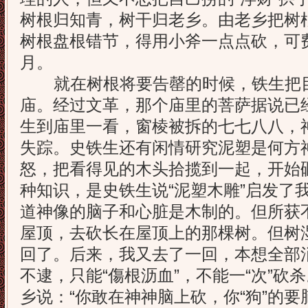
树根归知青，树干归老乡。由老乡把树
树根盘根错节，得用小斧一点点砍，可
月。
就在树根将要告罄的时候，铁生把目
庙。经过文革，那个庙里的菩萨据说已经
生到庙里一看，窗棱被拆的七七八八，
失踪。史铁生还有闲情研究泥塑是何方
怒，把看得见的木头拾揽到一起，开始
种知识，是史铁生说“泥塑木雕”启发了我
道神像的脑子和心脏是木制的。但所获
屋顶，去砍长在屋顶上的那棵树。但树
回了。后来，我又去了一回，本想全部
不逮，只能“傷根沥血”，不能一“次”砍
乡说：“你敢在神神脑上砍，你“狗”的要