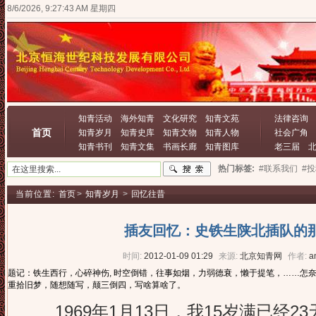
8/6/2026, 9:27:44 AM 星期四
知青活动
海外知青
文化研究
知青文苑
法律咨询
首页
知青岁月
知青史库
知青文物
知青人物
社会广角
知青书刊
知青文集
书画长廊
知青图库
老三届
热门标签:
#联系我们
#
当前位置:
首页
>
知青岁月
>
回忆往昔
插友回忆：史铁生陕北插队的
时间:
2012-01-09 01:29
来源:
北京知青网
作者:
a
题记：铁生西行，心碎神伤, 时空倒错，往事如烟，力弱德衰，懒于提笔，……怎
重拾旧梦，随想随写，颠三倒四，写啥算啥了。
1969年1月13日，我15岁满已经2