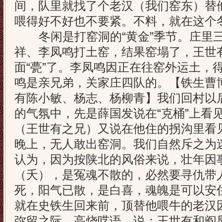
间，队里就找了个老汉（我们窑东）替
喂得好不好也不要紧。不料，就在这个冬
冬闲是打窑洞的“黄金”季节。庄里三
祥、李凤鸣打土窑，结果窑塌了，王世
面“甍”了。李凤鸣因正在往窑外运土，
鸣是亲兄弟，关家庄四队的。【铁生曹
有陈小敏、杨志、杨柳青】我们回村以
的气氛中，先是薛国发说在“克桶”上看
（王世有之兄）又说在他住的拐沟里看
晚上，无人敢出窑洞。我们自然斥之为
认为，因为按陕北的风俗来说，壮年因
（夭），是冤魂不散的，必然要寻仇带人
死，阳气已散，是白喜，魂魄是可以安
就在史铁生回来前，顶替他喂牛的老汉因
弥留之际，高烧呓语，说：王世有和阎