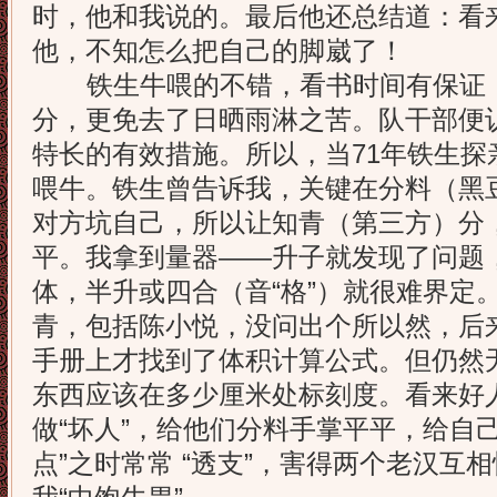
时，他和我说的。最后他还总结道：看
他，不知怎么把自己的脚崴了！
铁生牛喂的不错，看书时间有保证，
分，更免去了日晒雨淋之苦。队干部便
特长的有效措施。所以，当71年铁生探
喂牛。铁生曾告诉我，关键在分料（黑
对方坑自己，所以让知青（第三方）分
平。我拿到量器——升子就发现了问题
体，半升或四合（音“格”）就很难界定
青，包括陈小悦，没问出个所以然，后
手册上才找到了体积计算公式。但仍然
东西应该在多少厘米处标刻度。看来好
做“坏人”，给他们分料手掌平平，给自己
点”之时常常 “透支”，害得两个老汉互