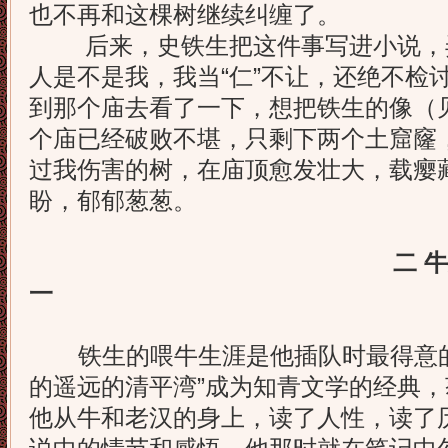
也不再和这棵树继续纠缠了。
后来，史铁生把这件事写进小说，弄
人是不是我，我当“仁”不让，还绝不检讨
到那个庙去看了一下，想把铁生的像（
个庙已经破败不堪，只剩下两个土窟窿
过我伤害的树，在庙顶愈发壮大，载瘿
盼，郁郁葱葱。
二 
一
铁生的喂牛生涯是他插队时最得意的
的遥远的清平湾”成为知青文学的经典
他从牛和老汉的身上，读了人性，读了