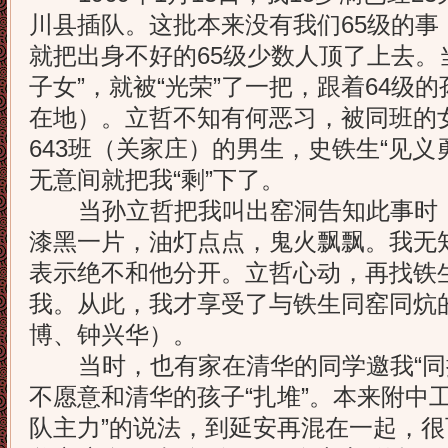
川县插队。这批本来没有我们65级的事
就把出身不好的65级少数人顶了上去。
子女”，就被“光荣”了一把，跟着64级
在地）。立哲不知有何恶习，被同班的女
643班（关家庄）的男生，史铁生“见义
无意间就把我“剩”下了。
当孙立哲把我叫出窑洞告知此事时，
漆黑一片，油灯点点，鬼火飘飘。我无
表示绝不和他分开。立哲心动，再找铁生
我。从此，我才享受了与铁生同窑同炕
博、钟兴华）。
当时，也有家在清华的同学邀我“同插
不愿意和清华的孩子“扎堆”。本来附中
队主力”的说法，到延安再混在一起，很