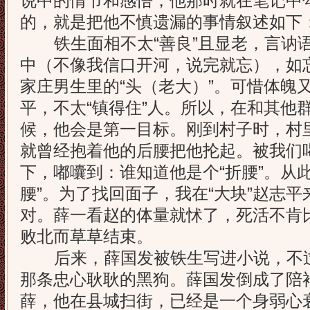
说中的情节和感悟，他那时就在笔记中
的，就是把他不慎遗漏的事情叙述如下
铁生面相不太“善良”且显老，言讷语
中（不像我信口开河，说完就忘），如
家庄男生里的“头（老大）”。可惜体魄又
平，不太“镇得住”人。所以，在和其他
候，他会是第一目标。刚到村子时，村
就曾经抱着他的后腰把他抡起。被我们
下，嘟囔到：谁知道他是个“折腰”。从
腰”。为了找回面子，我在“大块”赵志
对。薛一看赵的体量就怵了，死活不肯
败北而草草结束。
后来，薛国发被铁生写进小说，不过
那条忠心耿耿的黑狗。薛国发倒成了陪衬
薛，他在县城扫街，已经是一个身弱心