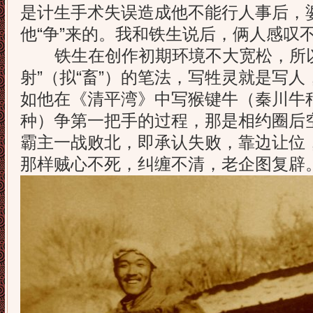
是计生手术失误造成他不能行人事后，
他“争”来的。我和铁生说后，俩人感叹
铁生在创作初期环境不大宽松，所以
射”（拟“畜”）的笔法，写牲灵就是写
如他在《清平湾》中写猴键牛（秦川牛
种）争第一把手的过程，那是相约圈后
霸主一战败北，即承认失败，靠边让位
那样贼心不死，纠缠不清，老企图复辟