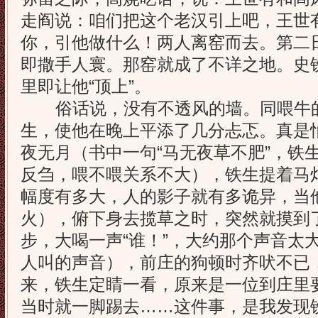
走阎说：咱们把这个老汉引上吧，王世
你，引他做什么！两人离窑而去。第二
即撒手人寰。那窑就成了不详之地。史
里即让他“顶上”。
俗话说，没有不透风的墙。同喂牛的
生，使他在晚上平添了几分忐忑。真是
夜无月（书中一句“马无夜草不肥”，铁
反刍，喂不喂关系不大），铁生提着马
幅度有多大，人的影子就有多诡异，当
火），俯下身去揽草之时，突然就摸到
步，大喝一声“谁！”，大约那个声音太
人叫的声音），前庄的狗顿时齐吠不已
来，铁生定睛一看，原来是一位到庄里要
当时就一脚踢去……这件事，是我发现