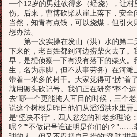
一个12岁的男娃砍得多（经烧），让村
伤。后来，曹博砍柴从崖上落下，安全
当然，知青有点钱，可以烧煤，但引火
想办法。
第一次实操在发山（洪）水的第二天
下来的，老百姓都到河边捞柴火去了。
早，是想侦察一下有没有落下的柴火。
生，名为赤脚，但不从事劳务）在河滩
带着一米多的树干。大家觉得可“捞”着
就用镢头砍记号。我们正在研究“整个
去”哪一个更能掩人耳目的时候，三个
说这个树根是昨日他们从滔滔洪水里弄
是“坚决不行”，四人忿忿的和老乡理论
呢？”“不做记号谁证明是你们的？”……
理的人，但又不忍把自己捞的“浮财”拱