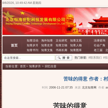
8/6/2026, 10:49:42 AM 星期四
知青活动
海外知青
文化研究
知青文苑
法律咨询
首页
知青岁月
知青史库
知青文物
知青人物
社会广角
知青书刊
知青文集
书画长廊
知青图库
老三届
热门标签:
#联系我们
#
当前位置:
首页
>
知青岁月
>
回忆往昔
苦味的得意 作者：
时间:
2006-11-21 07:35
来源:
北京知青网
作者:
a
苦味的得意