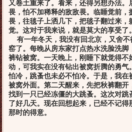
又卷土重来了。看来，还得另想办法。
畏，怕不加稀释的敌敌畏。临睡觉前，
畏，往毯子上洒
几下，把毯子翻过来，
觉。这对于我来说，就是莫大的享受了
有一年冬天，我没有回北京，又舍不
窑了。每晚从房东家打点热
水洗脸洗脚
裤钻被窝。一天晚上，刚睡下就觉得不
动，可我实在没有钻出被窝折腾的勇气
怕冷，跳蚤也未必不怕冷。于是，我在
被窝外面。第二天醒来，先把秋裤翻开
找到一只已经冻僵的大跳蚤。这次对跳
了好几天。现在回想起来，已经不记得
那时的得意。