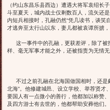
（约山东昌乐县西边）遭遇大将军袁绍长子
斗至夏天，城内战士仅剩数百人，流矢还是
内短兵相接时，孔融仍然“凭几读书，谈笑
才逃奔至太行山以东，妻儿都被袁谭所掳，
这一事件中的孔融，更获差评，除了被
样、毫无军事才能之外，还被指责为无情无
不过之前孔融在北海国做国相时，还是颇
北海”。他修建城邑、设立学校、举荐贤才
要国人有一点微小的善行，他都加以称赞、
及四方游士有去世的，他都帮助安葬他们。