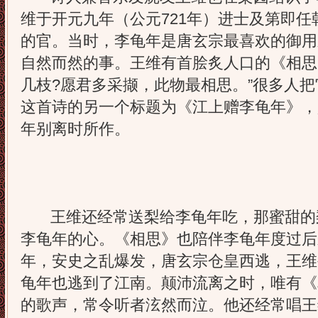
维于开元九年（公元721年）进士及第即
的官。当时，李龟年是唐玄宗最喜欢的御用
自然而然的事。王维有首脍炙人口的《相思
几枝?愿君多采撷，此物最相思。”很多人
这首诗的另一个标题为《江上赠李龟年》，
年别离时所作。
王维还经常送梨给李龟年吃，那蜜甜的
李龟年的心。《相思》也陪伴李龟年度过后
年，安史之乱爆发，唐玄宗仓皇西逃，王维
龟年也逃到了江南。颠沛流离之时，唯有《
的歌声，常令听者泫然而泣。他还经常唱王