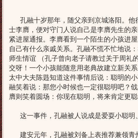
孔融十岁那年，随父亲到京城洛阳。他很
士李膺，便对守门人说自己是李膺先生的亲
紧进屋通报。李膺看到一个陌生的小孩进屋
自己有什么亲戚关系。孔融不慌不忙地说：
师生情谊 （孔子曾向老子请教过关于周礼
交呀！一个小孩能随意用老典故建立新关系
太中大夫陈韪知道这件事情后说：聪明的小
融笑着说：那您小时候也一定很聪明吧？戗
膺则笑着圆场：你现在聪明，将来肯定更聪
这一事件，孔融被人说成是爱耍小聪明
建安元年，孔融被刘备上表推荐兼领青州