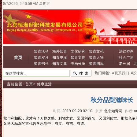
8/7/2026, 2:47:00 AM 星期五
知青活动
海外知青
文化研究
知青文苑
法律咨询
首页
知青岁月
知青史库
知青文物
知青人物
社会广角
知青书刊
知青文集
书画长廊
知青图库
老三届
热门标签:
#联系我们
#
当前位置:
首页
>
健康生活
秋分品梨滋味长
时间:
2019-09-20 02:10
来源:
北京知青网
作者:
a
秋与利相配，这才有了万物之熟、利物之宜。梨因利得名，又因利传世。那秋色浓
又博大精深的古代哲学思想中，有义、有吉、有道。