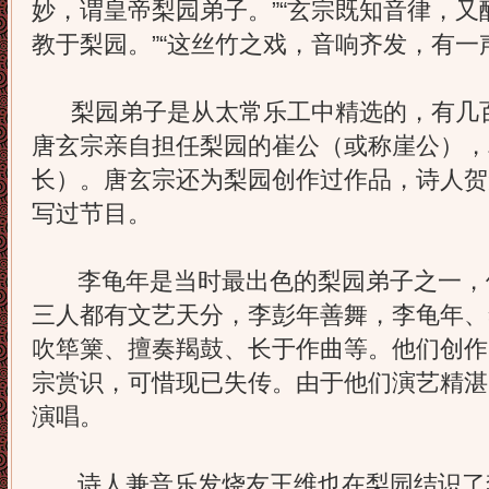
妙，谓皇帝梨园弟子。”“玄宗既知音律，
教于梨园。”“这丝竹之戏，音响齐发，有一
梨园弟子是从太常乐工中精选的，有几百
唐玄宗亲自担任梨园的崔公（或称崖公），
长）。唐玄宗还为梨园创作过作品，诗人贺
写过节目。
李龟年是当时最出色的梨园弟子之一，
三人都有文艺天分，李彭年善舞，李龟年、
吹筚篥、擅奏羯鼓、长于作曲等。他们创作
宗赏识，可惜现已失传。由于他们演艺精湛
演唱。
诗人兼音乐发烧友王维也在梨园结识了