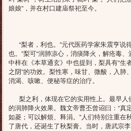
娘娘”，并在村口建庙祭祀至今。
“梨者，利也。”元代医药学家朱震亨说得
也。”梨可“润肺凉心，消痰降火，解疮毒、
中梓在《本草通玄》中也提到，梨具有“生
之阴”的功效。梨性寒，味甘、微酸，入肺
消渴、咳嗽、便秘等症的治疗。
梨之利，体现在它的实用性上。最早人们
的润肺降火效果。魏文帝曹丕曾诏曰：“真
如菱；可以解烦、释涓。”人们特别注重在
了唐代，还诞生了秋梨膏。当时，唐武宗李