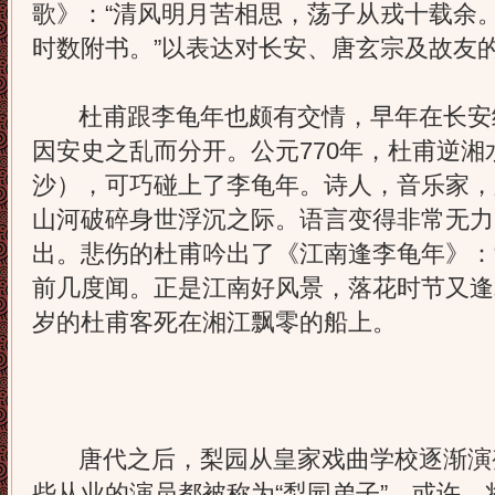
歌》：“清风明月苦相思，荡子从戎十载余
时数附书。”以表达对长安、唐玄宗及故友
杜甫跟李龟年也颇有交情，早年在长安
因安史之乱而分开。公元770年，杜甫逆
沙），可巧碰上了李龟年。诗人，音乐家，
山河破碎身世浮沉之际。语言变得非常无力
出。悲伤的杜甫吟出了《江南逢李龟年》：
前几度闻。正是江南好风景，落花时节又逢君
岁的杜甫客死在湘江飘零的船上。
唐代之后，梨园从皇家戏曲学校逐渐演
些从业的演员都被称为“梨园弟子”。或许