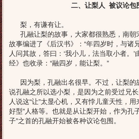
二、让梨人 被议论包
梨，有谦有让。
孔融让梨的故事，大家都很熟悉，南朝宋
故事编进了《后汉书》：“年四岁时，与诸
人问其故，答曰：‘我小儿，法当取小者。’
经》也收录：“融四岁，能让梨。”
因为梨，孔融出名很早。不过，让梨的故
说孔融之所以选小梨，是因为之前受过兄长
人说这“让”太显心机，又有悖儿童天性，用
好型”人格等。也就是从让梨开始，作为孔
子”之首的孔融开始被各种议论包围。