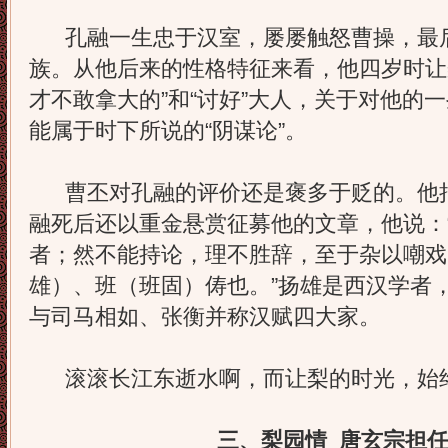
孔融一生忠于汉室，屡屡触怒曹操，最
族。从他后来的性格特征来看，他四岁时让
才不敢拿大的”和“讨好”大人，关于对他的
能属于时下所说的“阴谋论”。
曹丕对孔融的评价还是褒多于贬的。他把
融死后还以重金悬赏征募他的文章，他说：
者；然不能持论，理不胜辞，至于杂以嘲戏
雄）、班（班固）俦也。”扬雄是西汉学者
与司马相如、张衡并称汉赋四大家。
滚滚长江东逝水啊，而让梨的时光，始
三、梨园情 唐玄宗担任