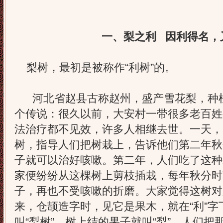
一、梨之利 因利得名，
梨树，最初是被称作“利树”的。
河北省赵县古称赵州，盛产雪花梨，种植
个传说：很久以前，大安村一带很多老百姓
法治疗都不见效，许多人相继去世。一天，
树，指导人们把树栽上，告诉他们第二年秋
子就可以治好咳嗽。第二年，人们吃了这种
家便纷纷从这棵树上剪枝插栽，每年秋分时
子，再也不受咳嗽的折磨。大家觉得这树对
来，仓颉造字时，见它是果木，就在“利”字
叫“梨树”，树上结的果子就叫“梨”。人们把