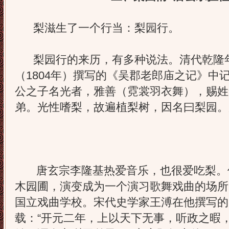
梨滋生了一个行当：梨园行。
梨园行的来历，有多种说法。清代乾隆年
（1804年）撰写的《吴郡老郎庙之记》中
公之子名光者，雅善（霓裳羽衣舞），赐姓
弟。光性嗜梨，故遍植梨树，因名曰梨园。
唐玄宗李隆基热爱音乐，也很爱吃梨。
木园圃，演变成为一个演习歌舞戏曲的场所
国立戏曲学校。宋代史学家王溥在他撰写的
载：“开元二年，上以天下无事，听政之暇