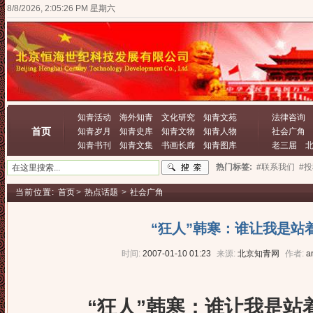
8/8/2026, 2:05:27 PM 星期六
知青活动
海外知青
文化研究
知青文苑
法律咨询
首页
知青岁月
知青史库
知青文物
知青人物
社会广角
知青书刊
知青文集
书画长廊
知青图库
老三届
热门标签:
#联系我们
#
当前位置:
首页
>
热点话题
>
社会广角
“狂人”韩寒：谁让我是站
时间:
2007-01-10 01:23
来源:
北京知青网
作者:
a
“狂人”韩寒：谁让我是站