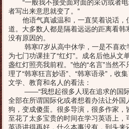
“一般我不接受面对面的采访或者电
者写出来意思就变了。”
他语气真诚温和，一直笑着说话，但
道。大多数人都是隔着远远的距离看韩
没有原因的。
韩寒l7岁从高中休学，一是不喜欢
为七门功课挂了“红灯”。成名后他从文单
盏红灯照亮我前程。”他的“名言”当然
理了“韩寒狂言妙语”、“韩寒语录”，收
文学、教育和名人的看法：
——“我想起很多人现在追求的国际
全部在所谓国际化或者想着办法让外国
狗，变成傻蛋。很多导演，很多作家，
至花了太多宝贵的时间在学习英语上，
英语讲得再好，什么本事没有，到头来