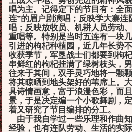
士战天斗地、勇创先进的精神风
唱为主。记得定下的节目有：全面
连”的眉户剧演唱；反映学大寨连
唱；反映放牧员、机耕人员劳动
重唱等。特别是当时五连有一块
引进的枸杞种植园，近几年长势
收获季节，军垦战士们都要到枸
串鲜红的枸杞挂满了绿树枝头，
往来于其间，双手灵巧地将一颗
将其晾晒到地头架好的苇席上。
具诗情画意，富于浪漫色彩，而
景，于是决定编一个小歌舞剧，定
着又研究了节目编排的分工。
由于我自学过一些乐理和作曲知
经验，也有连队劳动、生活的实