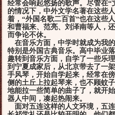
经常会响起悠扬的歌声。尽管在“
的情况下，中外文学名著在这些
着，“外国名歌二百首”也在这些
和曹福来、范亮、刘泽南等人，
而争论不休。
在音乐方面，中学时就成为我的
特别是外国古典音乐。高中毕业
趣转到音乐方面，自学了一些乐
到宁夏成家后，从北京带去了一
手风琴，开始自学起来，经常在
侧的土丘上拉起琴来，也不顾蚊
地能拉一些简单的曲子了，就开
器人中间，凑起热闹来。
面对五连这样的人文环境，五连
长祁学礼还是比较开明的。他们