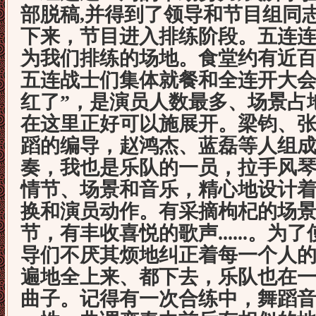
部脱稿
,
并得到了领导和节目组同
下来，节目进入排练阶段。五连
为我们排练的场地。食堂约有近
五连战士们集体就餐和全连开大会
红了”，是演员人数最多、场景占
在这里正好可以施展开。梁钧、
蹈的编导，赵鸿杰、蓝磊等人组
奏，我也是乐队的一员，拉手风
情节、场景和音乐，精心地设计
换和演员动作。有采摘枸杞的场
节，有丰收喜悦的歌声
......
。为了
导们不厌其烦地纠正着每一个人
遍地全上来、都下去，乐队也在
曲子。记得有一次合练中，舞蹈