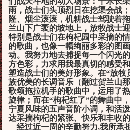
们战天斗地的动人场景：千米长
雨，战士们头顶烈日在挖渠会战
隆、烟尘滚滚，机耕战士驾驶着
兰山下广袤的坡地上，放牧战士
特别是战士们在枸杞园中采摘的
的歌曲，也像一幅绚丽多彩的图
动。我努力地去捕捉每一个闪光
方色彩，力求用我最真切的感受
塑造战士们的美好形象。在“放牧
族优美的长调音乐（翻过贺兰山
歌颂拖拉机手的歌曲中，运用了
旋律；而在“枸杞红了”的舞曲中
宁夏风味的五声音阶小调，和活
达采摘枸杞的紧张、快乐和丰收
经过近一周的辛勤努力
,
我所承