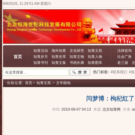
8/8/2026, 11:29:52 AM 星期六
知青活动
海外知青
文化研究
知青文苑
法律咨询
首页
知青岁月
知青史库
知青文物
知青人物
社会广角
知青书刊
知青文集
书画长廊
知青图库
老三届
热门标签:
#联系我们
#
当前位置:
首页
>
知青文苑
>
文学园地
闫梦博：枸杞红了
时间:
2010-08-07 04:13
来源:
北京知青网
作者:
a