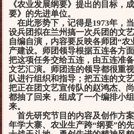
《农业发展纲要》提出的目标，
要》的先进单位。
在此形势下，记得是
1973
年，
设兵团拟在兰州搞一次兵团的文
自编自演，内容要反映各师团“农
产建设。师团领导根据五连各方
把这项任务交给五连，由五连准
文艺汇演。师团连的领导都很重
队进行组织和指导；把五连的文
把正在团文艺宣传队的赵鸿杰、
都抽了回来，组成了一个编排小
来。
首先研究节目的内容及创作方案
年学大寨、农业生产跨“纲要”的