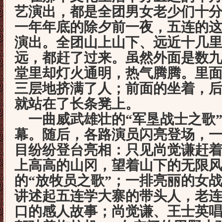
艺演出，都是全团男女老少们十
一年年底的除夕前一夜，五连的
演出。全团山上山下、远近十几
远，都赶了过来。虽然外面是数
堂里却灯火通明，热气腾腾。里
三层地挤满了人；前面的坐着，
就站在了长条凳上。
一曲威武雄壮的“军垦战士之歌
幕。随后，各路演员闪亮登场，
目纷纷登台亮相：只见尚觉谦赶
上高高的山冈，望着山下的无限
的“放牧员之歌”；一排亮丽的女
讲述起五连学大寨的带头人，老
口的感人故事；尚觉谦、王士英唱