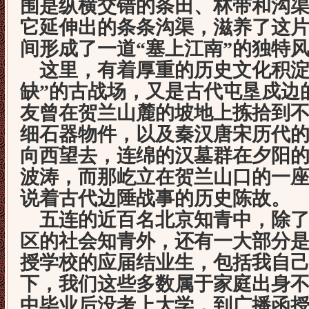
围是纵横交错的条田、林带和沟
它延伸出的条条沟渠，滋养了这
间形成了一道“塞上江南”的独特
这里，有着厚重的历史文化积淀
缺”的古战场，又是古代屯垦戍边
友曾在贺兰山麓的坡地上拣拾到
细石器物件，以及秦汉唐宋历代
向西望去，连绵的汉墓群在夕阳
波涛，而那屹立在贺兰山口的一
说着古代边陲战事的历史陈故。
五连的近百名北京知青中，除了
区的社会知青外，还有一大部分
授学校的应届结业生，包括我自
下，我们这些多数属于家庭出身
中毕业后没考上大学，到广播函