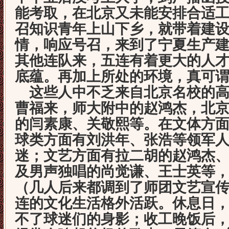
能考取，在北京又未能安排合适
召知识青年上山下乡，就带着建
情，响应号召，来到了宁夏生产
其他连队来，五连有着更大的人
底蕴。再加上所处的环境，真可
这些人中不乏来自北京名校的高
曹福来，师大附中的赵鸿杰，北
的闫素康、关敬熙等。在文体方
球类方面有刘洪年、张浩等领军
迷；文艺方面有拉二胡的赵鸿杰
及男声独唱的尚觉谦、王士英等
（几人后来都调到了师团文艺宣
连的文化生活格外活跃。休息日
不了球迷们的身影；收工晚饭后