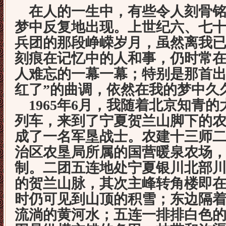
在人的一生中，有些令人刻骨铭
梦中反复地出现。上世纪六、七
兵团的那段峥嵘岁月，虽然离我
刻痕在记忆中的人和事，仍时常
人难忘的一幕一幕；特别是那首出
红了”的曲调，依然在我的梦中久
1965
年
6
月，我随着北京知青的
列车，来到了宁夏贺兰山脚下的
成了一名军垦战士。农建十三师
治区农垦局所属的国营暖泉农场
制。二团五连地处宁夏银川北部
的贺兰山脉，其次主峰转角楼即
时仍可见到山顶的积雪；东边隔
流淌的黄河水；五连一排排白色