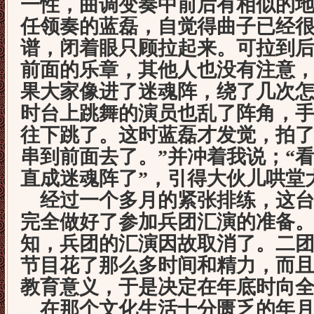
一性，曲调变奏中前后有相似的
任领奏的蓝磊，自觉得曲子已经
谱，闭着眼只顾拉起来。可拉到
前面的乐章，其他人也没有注意
果大家像进了迷魂阵，绕了几次
时台上跳舞的演员也乱了阵角，
往下跳了。这时蓝磊才发觉，拍了
串到前面去了。”并冲着我说；“
直成迷魂阵了”，引得大伙儿哄堂
经过一个多月的紧张排练，这台
完全做好了参加兵团汇演的准备
知，兵团的汇演因故取消了。二
节目花了那么多时间和精力，而
教育意义，于是决定在年底时向
在那个文化生活十分匮乏的年月