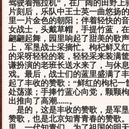
驾驶着拖拉机”，在广阔的田野上
片刻后，乐队中王士英一曲悠扬
里一片金色的朝阳；伴着轻快的
女战士，头戴草帽，手提竹蓝，
翩翩起舞，园里响起了甜美的歌声
上，军垦战士采摘忙。枸杞鲜又
的采呀轻轻的装，轻轻采来装满筐
谦扮演的老班长送水来了，与休
戏。最后，战士们的蓝里盛满了
起了丰收的赞歌：“鲜红的枸杞一
处荡漾；手捧竹蓝心向党，颗颗枸
出推向了高潮
......
。
是的，这是丰收的赞歌，是军垦
赞歌，也是北京知青青春的赞歌
里，一代知青们，为了祖国的明