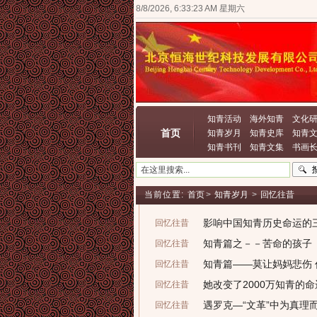
8/8/2026, 6:33:23 AM 星期六
知青活动
海外知青
文化
首页
知青岁月
知青史库
知青
知青书刊
知青文集
书画
当前位置:
首页
>
知青岁月
>
回忆往昔
影响中国知青历史命运的三
回忆往昔
知青篇之－－苦命的孩子
回忆往昔
知青篇——莫让妈妈悲伤 
回忆往昔
她改变了2000万知青的命
回忆往昔
遇罗克—“文革”中为真理
回忆往昔