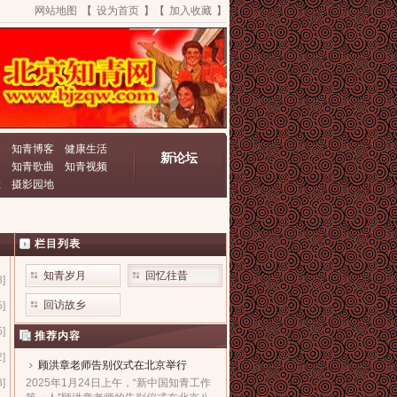
网站地图
【
设为首页
】【
加入收藏
】
资
知青博客
健康生活
新论坛
动
知青歌曲
知青视频
栏
摄影园地
栏目列表
知青岁月
回忆往昔
8]
回访故乡
5]
5]
推荐内容
2]
顾洪章老师告别仪式在北京举行
8]
2025年1月24日上午，“新中国知青工作