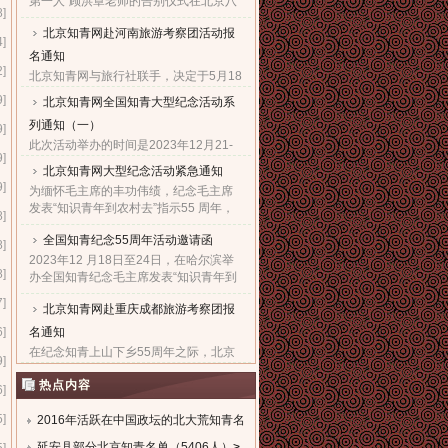
第一人”顾洪章老师的告别仪式在北京八
8]
宝山革命公墓殡仪馆隆重举行。...
北京知青网赴河南旅游考察团活动报
4]
名通知
2]
北京知青网与旅行社联手，决定于5月18
日组织“赴河南旅游考察团”，热烈欢迎广
9]
北京知青网全国知青大型纪念活动系
大知青朋友与亲朋好友们，都能一起来
列通知（一）
参加这次极有意义的旅游考察活动。...
9]
此次活动举办的时间是2023年12月21-
9]
28日。报名的截止日期是2023年12月5
北京知青网大型纪念活动紧急通知
日。因需提前订票，故望准备参加此次
9]
为缅怀毛主席的丰功伟绩，纪念毛主席
活动的知青朋友一定要尽快抓紧时间报
发表“知识青年到农村去”指示55 周年，
名。...
8]
北京知青网、北京知青文化研究会决定
全国知青纪念55周年活动邀请函
于 2023年12 月21日至27日，在西安举
8]
办隆重的知青纪念大型系......
2023年12 月18日至24日，在哈尔滨举
8]
办全国知青纪念毛主席发表“知识青年到
农村去”指示55周年暨毛主席诞辰130周
7]
北京知青网赴重庆成都旅游考察团报
年大型系列活动，组委会热烈欢迎全国
知青及亲友们积极踊跃报......
6]
名通知
在纪念知青上山下乡55周年之际，北京
9]
知青网经与重庆成都知青组织商议决
热点内容
定，在10月24日组织“赴重庆成都旅游考
6]
察”活动。热烈欢迎知青朋友与所有亲朋
5]
好友们一起来积极参加这......
2016年活跃在中国政坛的北大荒知青名
单
延安县部分北京知青名单（5406人）
>
>