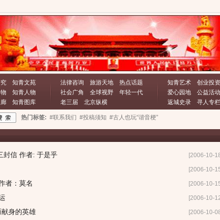
研究
知青文苑
法律咨询
旅游天地
热点话题
知青艺术
创业投
文物
知青人物
社会广角
全球视野
年轻一代
爱心园地
公益活
长廊
知青图库
老三届
北京纵横
返城史录
寻人专
热门标签:
#联系我们
#投稿须知
#古人也玩“谐音梗”
封信 作者: 于是乎
[2006-10-1
[2006-10-1
作者：莫名
[2006-10-1
运
[2006-10-1
而献身的英雄
[2006-10-0