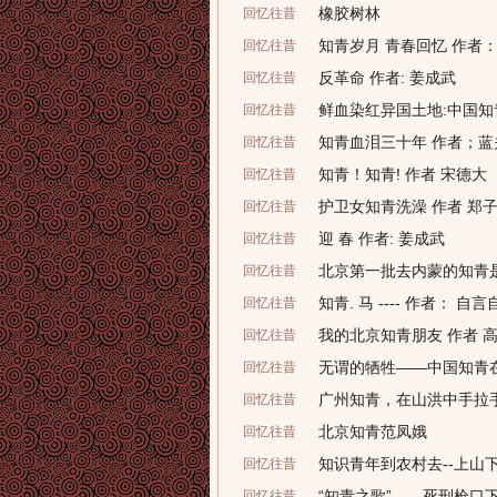
橡胶树林
回忆往昔
知青岁月 青春回忆 作者
回忆往昔
反革命 作者: 姜成武
回忆往昔
鲜血染红异国土地:中国
回忆往昔
知青血泪三十年 作者；蓝
回忆往昔
知青！知青! 作者 宋德大
回忆往昔
护卫女知青洗澡 作者 郑
回忆往昔
迎 春 作者: 姜成武
回忆往昔
北京第一批去内蒙的知青
回忆往昔
知青. 马 ---- 作者： 自
回忆往昔
我的北京知青朋友 作者 
回忆往昔
无谓的牺牲——中国知青
回忆往昔
广州知青，在山洪中手拉
回忆往昔
北京知青范凤娥
回忆往昔
知识青年到农村去--上山
回忆往昔
“知青之歌”——死刑枪口
回忆往昔