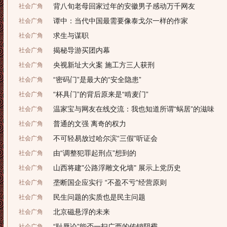
背八旬老母回家过年的安徽男子感动万千网友
社会广角
谭中：当代中国最需要像泰戈尔一样的作家
社会广角
求生与谋职
社会广角
揭秘导游买团内幕
社会广角
央视新址大火案 施工方三人获刑
社会广角
“密码门”是最大的“安全隐患”
社会广角
“杯具门”的背后原来是“啃麦门”
社会广角
温家宝与网友在线交流：我也知道所谓“蜗居”的滋味
社会广角
普通的文强 离奇的权力
社会广角
不可轻易放过哈尔滨“三假”听证会
社会广角
由“调整犯罪起刑点”想到的
社会广角
山西将建"公路浮雕文化墙" 展示上党历史
社会广角
垄断国企应实行 “不盈不亏”经营原则
社会广角
民生问题的实质也是民主问题
社会广角
北京磁悬浮的未来
社会广角
“耻辱论”能否一扫广西的传销阴霾
社会广角