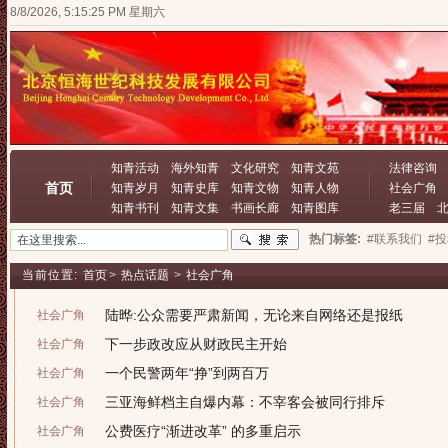
8/8/2026, 5:15:25 PM 星期六
知青活动
海外知青
文化研究
知青文苑
法律咨询
首页
知青岁月
知青史库
知青文物
知青人物
社会广角
知青书刊
知青文集
书画长廊
知青图库
老三届
热门标签:
#联系我们
#
当前位置:
首页
>
热点话题
>
社会广角
陆晔:公众需要严肃新闻，无论来自网络还是报纸
社会广角
下一步政改应从财政民主开始
社会广角
一个民警两年“挣”到两百万
社会广角
三亚海鲜档主自爆内幕：不宰客会被同行排斥
社会广角
公费医疗“渐进改革” 的多重启示
社会广角