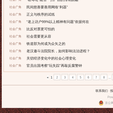
民间慈善要善用网络“利器”
社会广角
正义与秩序的试纸
社会广角
“老上访户99%以上精神有问题”依据何在
社会广角
比反对票更可怕的
社会广角
社会需要更从容
社会广角
铁道部为何成为众矢之的
社会广角
老汉邀斗法院院长，如何影响法治进程？
社会广角
关切经济变化中的社会心理变化
社会广角
官员出国考察“玩失踪”再敲反腐警钟
社会广角
«
1
2
3
4
5
6
7
8
...
联系我们
-
Pow
京公网