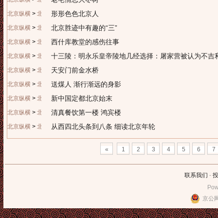
形形色色北京人
北京纵横
>
北京历史
北京胜迹中有趣的“三”
北京纵横
>
北京历史
西什库教堂的感伤往事
北京纵横
>
北京历史
十三陵：明永乐皇帝陵地几经选择：屠家营被认为不吉
北京纵横
>
北京历史
天安门前金水桥
北京纵横
>
北京历史
送煤人 渐行渐远的身影
北京纵横
>
北京历史
新中国定都北京始末
北京纵横
>
北京历史
清真餐饮第一楼 鸿宾楼
北京纵横
>
北京历史
从西四北头条到八条 细读北京年轮
北京纵横
>
北京历史
«
1
2
3
4
5
6
7
联系我们
-
Pow
京公网