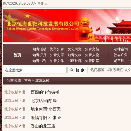
8/7/2026, 8:59:07 AM 星期五
知青活动
海外知青
文化研究
知青文苑
法律咨询
首页
知青岁月
知青史库
知青文物
知青人物
社会广角
知青书刊
知青文集
书画长廊
知青图库
老三届
热门标签:
#联系我们
#
当前位置:
首页
>
北京纵横
西四的转角街楼
北京纵横
>
北京历史
北京话里的“局”
北京纵横
>
北京历史
地名何谓“小西天”
北京纵横
>
北京历史
隆福寺旧忆 张 正
北京纵横
>
北京历史
香山的龙王庙
北京纵横
>
北京历史