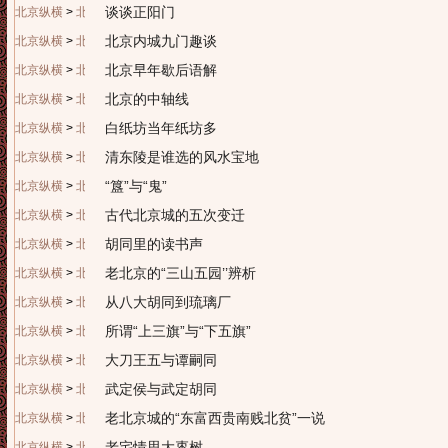
谈谈正阳门
北京纵横
>
北京历史
北京内城九门趣谈
北京纵横
>
北京历史
北京早年歇后语解
北京纵横
>
北京历史
北京的中轴线
北京纵横
>
北京历史
白纸坊当年纸坊多
北京纵横
>
北京历史
清东陵是谁选的风水宝地
北京纵横
>
北京历史
“簋”与“鬼”
北京纵横
>
北京历史
古代北京城的五次变迁
北京纵横
>
北京历史
胡同里的读书声
北京纵横
>
北京历史
老北京的“三山五园’’辨析
北京纵横
>
北京历史
从八大胡同到琉璃厂
北京纵横
>
北京历史
所谓“上三旗”与“下五旗”
北京纵横
>
北京历史
大刀王五与谭嗣同
北京纵横
>
北京历史
武定侯与武定胡同
北京纵横
>
北京历史
老北京城的“东富西贵南贱北贫”一说
北京纵横
>
北京历史
老宅情思大枣树
北京纵横
>
北京历史