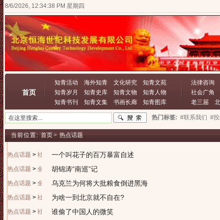
8/6/2026, 12:34:38 PM 星期四
知青活动
海外知青
文化研究
知青文苑
法律咨询
首页
知青岁月
知青史库
知青文物
知青人物
社会广角
知青书刊
知青文集
书画长廊
知青图库
老三届
热门标签:
#联系我们
#
当前位置:
首页
>
热点话题
一个叫花子的百万暴富自述
热点话题
>
社会广角
胡锦涛“南巡”记
热点话题
>
全球视野
乌克兰为何将大批粮食倒进黑海
热点话题
>
全球视野
为啥一到北京就不自在?
热点话题
>
社会广角
谁偷了中国人的微笑
热点话题
>
社会广角