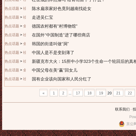
陈水扁亲家好色竟到越南找处女
热点话题
>
社会广角
走进吴仁宝
热点话题
>
社会广角
德国农村都有“村博物馆"
热点话题
>
全球视野
在国外“中国制造”进了哪些商店
热点话题
>
社会广角
韩国的街道叫做“洞”
热点话题
>
全球视野
中国人是不是变刻薄了
热点话题
>
社会广角
新疆克市大火：15所中小学323个生命一个轮回后的真
热点话题
>
社会广角
中国父母在美“赢”回女儿
热点话题
>
全球视野
国有企业该向国家和人民分红了
热点话题
>
社会广角
«
1
2
...
17
18
19
20
21
22
联系我们
-
Pow
京公网