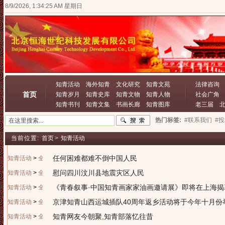
8/9/2026, 1:34:25 AM 星期日
知青活动
海外知青
文化研究
知青文苑
法律咨询
首页
知青岁月
知青史库
知青文物
知青人物
社会广角
知青书刊
知青文集
书画长廊
知青图库
老三届
热门标签:
#联系我们
#
当前位置:
首页
>
知青活动
任何困难都难不倒中国人民
知青活动
>
全国知青
慰问四川汶川县地震灾区人民
知青活动
>
全国知青
《青春叙事·中国知青画家家油画邀请展》即将在上海揭
知青活动
>
全国知青
京津知青山西运城插队40周年返乡活动将于今年十月份
知青活动
>
全国知青
知青网友今朝聚,知青部落忆往昔
知青活动
>
全国知青