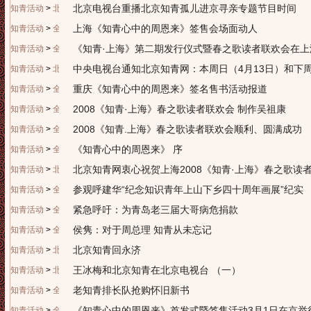
北京电视台重播北京知青孤儿进京寻亲专题节目时间
知青活动
>
北京知青
上海《知青心中的周恩来》签售会场面动人
知青活动
>
全国知青
《知青·上海》第二期发行仪式暨春之歌读者联欢会在上
知青活动
>
全国知青
中央电视台通知北京知青网：本周日（4月13日）和下
知青活动
>
北京知青
重庆《知青心中的周恩来》签名售书活动报道
知青活动
>
全国知青
2008《知青·上海》春之歌读者联欢会 制作吴祖康
知青活动
>
全国知青
2008《知青.上海》春之歌读者联欢会顺利、圆满成功
知青活动
>
全国知青
《知青心中的周恩来》 序
知青活动
>
全国知青
北京知青网衷心祝贺上海2008《知青·上海》春之歌读
知青活动
>
北京知青
参观呼建华“纪念知识青年上山下乡四十周年画展”纪实
知青活动
>
全国知青
紧急呼吁：为青岛老三届大哥病危捐款
知青活动
>
全国知青
侯隽：对于周总理 知青从未忘记
知青活动
>
全国知青
北京知青回永济
知青活动
>
北京知青
王冰梅和北京知青在北京电视台 （一）
知青活动
>
北京知青
老知青排长队抢购怀旧新书
知青活动
>
全国知青
《知青心中的周恩来》首发式暨签售活动3月1日在京举
知青活动
>
全国知青