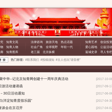
研究
知青文苑
法律咨询
旅游天地
热点话题
知青艺术
创业投
文物
知青人物
社会广角
全球视野
年轻一代
爱心园地
公益活
长廊
知青图库
老三届
北京纵横
返城史录
寻人专
热门标签:
#联系我们
#投稿须知
#古人也玩“谐音梗”
聚中华--记北京知青网创建十一周年庆典活动
[2017-10-0
日游活动邀请函
[2017-09-1
0－30日活动通知
[2017-06-0
白洋淀知青度假乐园”
[2017-04-3
座谈会在京召开
[2017-04-0