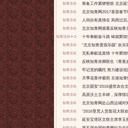
筹备工作紧锣密鼓 北京
知青活动
北京知青网2017喜迎春
知青活动
人间自有真情在 风雨过后
知青活动
北京知青网观看反映知青
知青活动
十年奉献奋斗路 铸就辉
知青活动
>
北京知青
“北京知青度假乐园” 欢
知青活动
无私奉献送真情 十年辉煌
知青活动
反映知青赤脚医生《青葱
知青活动
牢记党的嘱托 努力建设祖
知青活动
月季花香伴紫荊 京港知
知青活动
北京固安“2016盛世农合
知青活动
高原沃土立丰碑，深厚情
知青活动
北京知青网赴山西运城对
知青活动
“2016垦荒人赏梨花大联
知青活动
延安宝塔区文联主席李玉
知青活动
第五届全国知青网站杂志
知青活动