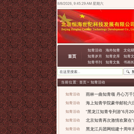
8/8/2026, 9:45:29 AM 星期六
知青活动
海外知青
文化
首页
知青岁月
知青史库
知青
知青书刊
知青文集
书画
当前位置:
首页
>
知青活动
雨林一曲知青颂 丹心万千
知青活动
海上知青学院豪华邮轮六
知青活动
“黑龙江知青专列游”6月2
知青活动
北京知青再次激情欢聚在“
知青活动
黑龙江兵团网组建十周年
知青活动