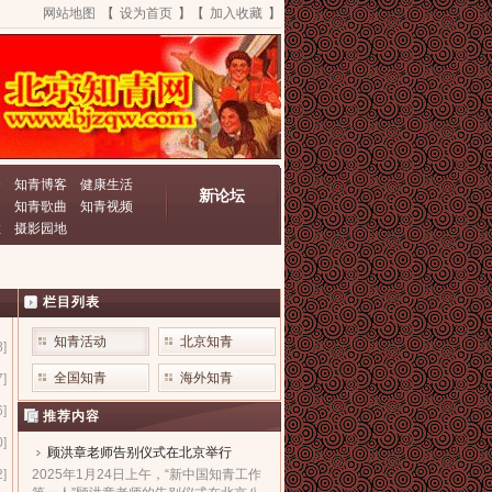
网站地图
【
设为首页
】【
加入收藏
】
资
知青博客
健康生活
新论坛
动
知青歌曲
知青视频
栏
摄影园地
栏目列表
知青活动
北京知青
8]
全国知青
海外知青
7]
6]
推荐内容
0]
顾洪章老师告别仪式在北京举行
2]
2025年1月24日上午，“新中国知青工作