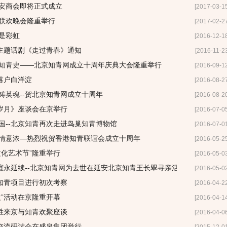
延安商会即将正式成立
[2017-03-1
节联欢晚会隆重举行
[2017-02-2
是彩虹
[2016-12-1
主题话剧《走过青春》通知
[2016-11-2
煌知青史——北京知青网成立十周年庆典大会隆重举行
[2016-09-1
乐落户白洋淀
[2016-08-2
铸英魂--贺北京知青网成立十周年
[2016-08-2
岁月》座谈会在京举行
[2016-07-0
国--北京知青再次走进鸟巢知青博物馆
[2016-07-0
青情意浓—热烈祝贺香港知青联谊会成立十周年
[2016-05-2
文化艺术节”隆重举行
[2016-05-0
谊永延续--北京知青网为去世在延安北京知青王长翠寻亲活动记实（上）
[2016-05-0
知青项目进行初次考察
[2016-04-2
欢”活动在京隆重开幕
[2016-04-1
胜来京与知青欢聚座谈
[2016-04-0
交流研讨会在盛泉集团举行