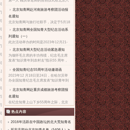
第一人”顾洪章老师的告别仪式在北京八
5]
宝山革命公墓殡仪馆隆重举行。...
北京知青网赴河南旅游考察团活动报
7]
名通知
8]
北京知青网与旅行社联手，决定于5月18
日组织“赴河南旅游考察团”，热烈欢迎广
3]
北京知青网全国知青大型纪念活动系
大知青朋友与亲朋好友们，都能一起来
列通知（一）
参加这次极有意义的旅游考察活动。...
2]
此次活动举办的时间是2023年12月21-
7]
28日。报名的截止日期是2023年12月5
北京知青网大型纪念活动紧急通知
日。因需提前订票，故望准备参加此次
0]
为缅怀毛主席的丰功伟绩，纪念毛主席
活动的知青朋友一定要尽快抓紧时间报
发表“知识青年到农村去”指示55 周年，
名。...
5]
北京知青网、北京知青文化研究会决定
全国知青纪念55周年活动邀请函
于 2023年12 月21日至27日，在西安举
1]
办隆重的知青纪念大型系......
2023年12 月18日至24日，在哈尔滨举
5]
办全国知青纪念毛主席发表“知识青年到
农村去”指示55周年暨毛主席诞辰130周
3]
北京知青网赴重庆成都旅游考察团报
年大型系列活动，组委会热烈欢迎全国
知青及亲友们积极踊跃报......
2]
名通知
在纪念知青上山下乡55周年之际，北京
2]
知青网经与重庆成都知青组织商议决
热点内容
定，在10月24日组织“赴重庆成都旅游考
4]
察”活动。热烈欢迎知青朋友与所有亲朋
6]
好友们一起来积极参加这......
2016年活跃在中国政坛的北大荒知青名
单
延安县部分北京知青名单（5406人）
>
>