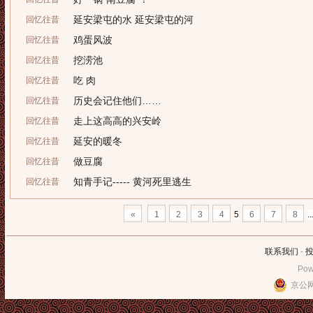
延安梁屯的水 延安梁屯的河
回忆往昔
鸡蛋风波
回忆往昔
挖涝池
回忆往昔
吃 肉
回忆往昔
历史会记住他们……
回忆往昔
走上这高高的兴安岭
回忆往昔
延安的暖冬
回忆往昔
做豆腐
回忆往昔
知青手记----- 黄河死里逃生
回忆往昔
«
1
2
3
4
5
6
7
8
..
联系我们
-
Pow
京公网