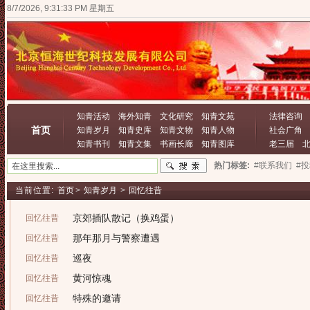
8/7/2026, 9:31:33 PM 星期五
知青活动
海外知青
文化研究
知青文苑
法律咨询
首页
知青岁月
知青史库
知青文物
知青人物
社会广角
知青书刊
知青文集
书画长廊
知青图库
老三届
热门标签:
#联系我们
#
当前位置:
首页
>
知青岁月
>
回忆往昔
京郊插队散记（换鸡蛋）
回忆往昔
那年那月与警察遭遇
回忆往昔
巡夜
回忆往昔
黄河惊魂
回忆往昔
特殊的邀请
回忆往昔