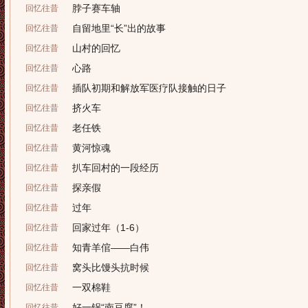
脖子赛车轴
回忆往昔
自留地里“长”出的故事
回忆往昔
山村的回忆
回忆往昔
心路
回忆往昔
插队初期和解放军医疗队接触的日子
回忆往昔
挤火车
回忆往昔
老任铁
回忆往昔
黄河惊魂
回忆往昔
扒车回村的一段经历
回忆往昔
探亲假
回忆往昔
过年
回忆往昔
回家过年（1-6）
回忆往昔
知青羊倌——白伟
回忆往昔
窝头比馒头抗时候
回忆往昔
一双棉鞋
回忆往昔
好一锅“南豆腐”！
回忆往昔