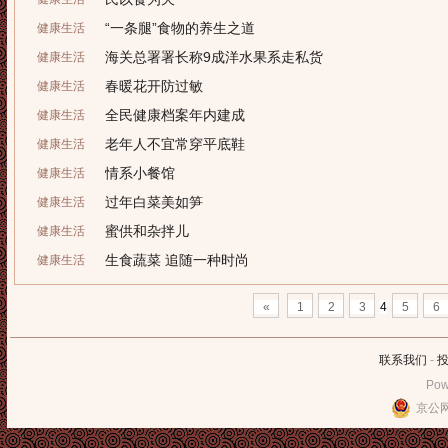
“一条腿”食物的养生之道
健康生活
海关总署署长称9成洋水果系走私货
健康生活
春暖花开防过敏
健康生活
全民健康档案年内建成
健康生活
老年人不宜常穿平底鞋
健康生活
情系小餐馆
健康生活
过年白菜美如笋
健康生活
蜜供和杂拌儿
健康生活
生食蔬菜 追随一种时尚
健康生活
«
1
2
3
4
5
6
联系我们
-
Pow
京公网