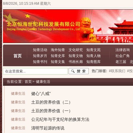
8/8/2026, 10:15:19 AM 星期六
知青活动
海外知青
文化研究
知青文苑
法律咨询
首页
知青岁月
知青史库
知青文物
知青人物
社会广角
知青书刊
知青文集
书画长廊
知青图库
老三届
热门标签:
#联系我们
#
当前位置:
首页
>
健康生活
健心“八戒”
健康生活
土豆的营养价值（二）
健康生活
土豆的营养价值（一）
健康生活
公元纪年与干支纪年的换算方法
健康生活
清明节起源的传说
健康生活