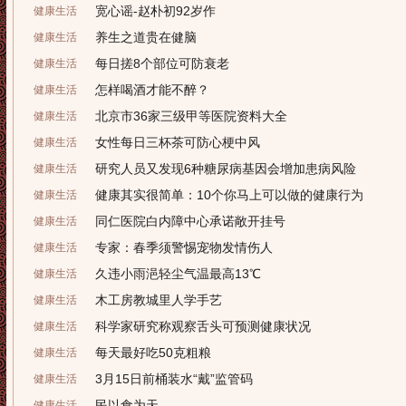
宽心谣-赵朴初92岁作
健康生活
养生之道贵在健脑
健康生活
每日搓8个部位可防衰老
健康生活
怎样喝酒才能不醉？
健康生活
北京市36家三级甲等医院资料大全
健康生活
女性每日三杯茶可防心梗中风
健康生活
研究人员又发现6种糖尿病基因会增加患病风险
健康生活
健康其实很简单：10个你马上可以做的健康行为
健康生活
同仁医院白内障中心承诺敞开挂号
健康生活
专家：春季须警惕宠物发情伤人
健康生活
久违小雨浥轻尘气温最高13℃
健康生活
木工房教城里人学手艺
健康生活
科学家研究称观察舌头可预测健康状况
健康生活
每天最好吃50克粗粮
健康生活
3月15日前桶装水“戴”监管码
健康生活
民以食为天
健康生活