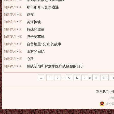
那年那月与警察遭遇
知青岁月
>
回忆往昔
巡夜
知青岁月
>
回忆往昔
黄河惊魂
知青岁月
>
回忆往昔
特殊的邀请
知青岁月
>
回忆往昔
脖子赛车轴
知青岁月
>
回忆往昔
自留地里“长”出的故事
知青岁月
>
回忆往昔
山村的回忆
知青岁月
>
回忆往昔
心路
知青岁月
>
回忆往昔
插队初期和解放军医疗队接触的日子
知青岁月
>
回忆往昔
«
1
2
...
5
6
7
8
9
10
1
联系我们
-
Pow
京公网