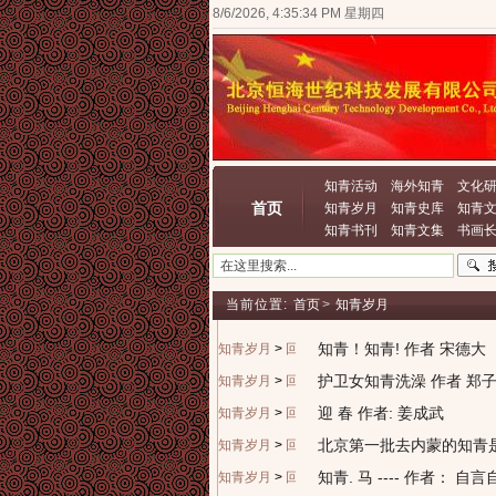
8/6/2026, 4:35:34 PM 星期四
知青活动
海外知青
文化
首页
知青岁月
知青史库
知青
知青书刊
知青文集
书画
当前位置:
首页
>
知青岁月
知青！知青! 作者 宋德大
知青岁月
>
回忆往昔
护卫女知青洗澡 作者 郑
知青岁月
>
回忆往昔
迎 春 作者: 姜成武
知青岁月
>
回忆往昔
北京第一批去内蒙的知青
知青岁月
>
回忆往昔
知青. 马 ---- 作者： 自
知青岁月
>
回忆往昔