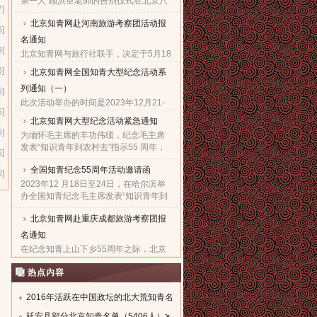
第一人”顾洪章老师的告别仪式在北京八
7]
宝山革命公墓殡仪馆隆重举行。...
北京知青网赴河南旅游考察团活动报
6]
名通知
9]
北京知青网与旅行社联手，决定于5月18
日组织“赴河南旅游考察团”，热烈欢迎广
6]
北京知青网全国知青大型纪念活动系
大知青朋友与亲朋好友们，都能一起来
列通知（一）
参加这次极有意义的旅游考察活动。...
5]
此次活动举办的时间是2023年12月21-
5]
28日。报名的截止日期是2023年12月5
北京知青网大型纪念活动紧急通知
日。因需提前订票，故望准备参加此次
5]
为缅怀毛主席的丰功伟绩，纪念毛主席
活动的知青朋友一定要尽快抓紧时间报
发表“知识青年到农村去”指示55 周年，
名。...
5]
北京知青网、北京知青文化研究会决定
全国知青纪念55周年活动邀请函
于 2023年12 月21日至27日，在西安举
5]
办隆重的知青纪念大型系......
2023年12 月18日至24日，在哈尔滨举
办全国知青纪念毛主席发表“知识青年到
农村去”指示55周年暨毛主席诞辰130周
北京知青网赴重庆成都旅游考察团报
年大型系列活动，组委会热烈欢迎全国
知青及亲友们积极踊跃报......
名通知
在纪念知青上山下乡55周年之际，北京
知青网经与重庆成都知青组织商议决
热点内容
定，在10月24日组织“赴重庆成都旅游考
察”活动。热烈欢迎知青朋友与所有亲朋
好友们一起来积极参加这......
2016年活跃在中国政坛的北大荒知青名
单
延安县部分北京知青名单（5406人）
>
>