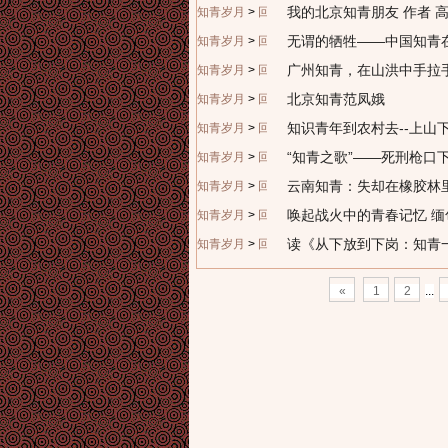
我的北京知青朋友 作者 
知青岁月
>
回忆往昔
无谓的牺牲——中国知青
知青岁月
>
回忆往昔
广州知青，在山洪中手拉
知青岁月
>
回忆往昔
北京知青范凤娥
知青岁月
>
回忆往昔
知识青年到农村去--上山
知青岁月
>
回忆往昔
“知青之歌”——死刑枪口
知青岁月
>
回忆往昔
云南知青：失却在橡
知青岁月
>
回忆往昔
唤起战火中的青春记忆 
知青岁月
>
回忆往昔
读《从下放到下岗：知青
知青岁月
>
回忆往昔
«
1
2
...