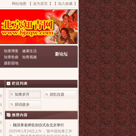
网站地图
【
设为首页
】【
加入收藏
】
资
知青博客
健康生活
新论坛
动
知青歌曲
知青视频
栏
摄影园地
栏目列表
知青岁月
回忆往昔
9]
回访故乡
9]
8]
推荐内容
8]
顾洪章老师告别仪式在北京举行
8]
2025年1月24日上午，“新中国知青工作