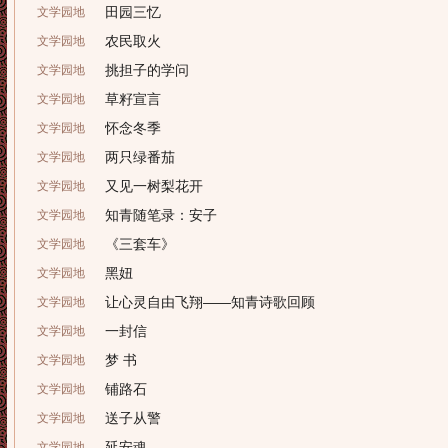
田园三忆
文学园地
农民取火
文学园地
挑担子的学问
文学园地
草籽宣言
文学园地
怀念冬季
文学园地
两只绿番茄
文学园地
又见一树梨花开
文学园地
知青随笔录：安子
文学园地
《三套车》
文学园地
黑妞
文学园地
让心灵自由飞翔——知青诗歌回顾
文学园地
一封信
文学园地
梦 书
文学园地
铺路石
文学园地
送子从警
文学园地
延安魂
文学园地