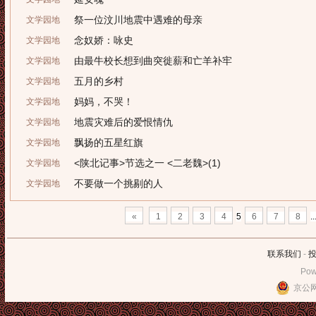
祭一位汶川地震中遇难的母亲
文学园地
念奴娇：咏史
文学园地
由最牛校长想到曲突徙薪和亡羊补牢
文学园地
五月的乡村
文学园地
妈妈，不哭！
文学园地
地震灾难后的爱恨情仇
文学园地
飘扬的五星红旗
文学园地
<陕北记事>节选之一 <二老魏>(1)
文学园地
不要做一个挑剔的人
文学园地
«
1
2
3
4
5
6
7
8
..
联系我们
-
Pow
京公网