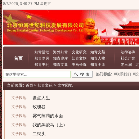
8/7/2026, 3:49:27 PM 星期五
知青活动
海外知青
文化研究
知青文苑
法律咨询
首页
知青岁月
知青史库
知青文物
知青人物
社会广角
知青书刊
知青文集
书画长廊
知青图库
老三届
热门标签:
#联系我们
#
当前位置:
首页
>
知青文苑
>
文学园地
盘点人生
文学园地
玫瑰谷
文学园地
雾气蒸腾的水面
文学园地
我的黑骏马（上）
文学园地
二锅头
文学园地