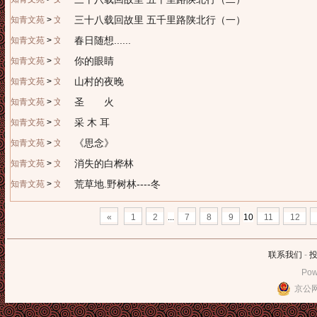
三十八载回故里 五千里路陕北行（一）
知青文苑
>
文学园地
春日随想......
知青文苑
>
文学园地
你的眼睛
知青文苑
>
文学园地
山村的夜晚
知青文苑
>
文学园地
圣 火
知青文苑
>
文学园地
采 木 耳
知青文苑
>
文学园地
《思念》
知青文苑
>
文学园地
消失的白桦林
知青文苑
>
文学园地
荒草地.野树林----冬
知青文苑
>
文学园地
«
1
2
...
7
8
9
10
11
12
联系我们
-
Pow
京公网