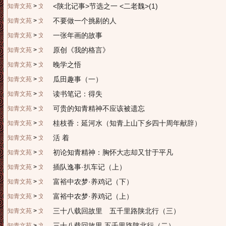
<陕北记事>节选之一 <二老魏>(1)
知青文苑
>
文学园地
不要做一个挑剔的人
知青文苑
>
文学园地
一张年画的故事
知青文苑
>
文学园地
原创《我的格言》
知青文苑
>
文学园地
晚学之悟
知青文苑
>
文学园地
瓜田趣事（一）
知青文苑
>
文学园地
读书笔记：得失
知青文苑
>
文学园地
可贵的知青精神不应该被遗忘
知青文苑
>
文学园地
桂枝香：延河水（知青上山下乡四十周年献辞）
知青文苑
>
文学园地
活 着
知青文苑
>
文学园地
初论知青精神：胸怀大志却又甘于平凡
知青文苑
>
文学评论
插队逸事·扒车记（上）
知青文苑
>
文学园地
富裕中农梦·养鸡记（下）
知青文苑
>
文学园地
富裕中农梦·养鸡记（上）
知青文苑
>
文学园地
三十八载回故里 五千里路陕北行（三）
知青文苑
>
文学园地
三十八载回故里 五千里路陕北行（二）
知青文苑
>
文学园地