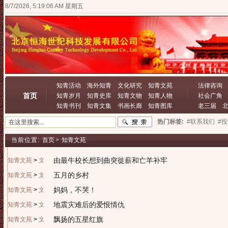
8/7/2026, 5:19:06 AM 星期五
知青活动
海外知青
文化研究
知青文苑
法律咨询
首页
知青岁月
知青史库
知青文物
知青人物
社会广角
知青书刊
知青文集
书画长廊
知青图库
老三届
热门标签:
#联系我们
#
当前位置:
首页
>
知青文苑
由最牛校长想到曲突徙薪和亡羊补牢
知青文苑
>
文学园地
五月的乡村
知青文苑
>
文学园地
妈妈，不哭！
知青文苑
>
文学园地
地震灾难后的爱恨情仇
知青文苑
>
文学园地
飘扬的五星红旗
知青文苑
>
文学园地