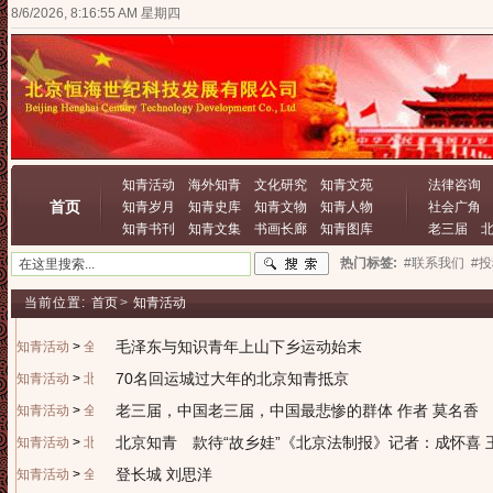
8/6/2026, 8:16:55 AM 星期四
知青活动
海外知青
文化研究
知青文苑
法律咨询
首页
知青岁月
知青史库
知青文物
知青人物
社会广角
知青书刊
知青文集
书画长廊
知青图库
老三届
热门标签:
#联系我们
#
当前位置:
首页
>
知青活动
毛泽东与知识青年上山下乡运动始末
知青活动
>
全国知青
70名回运城过大年的北京知青抵京
知青活动
>
北京知青
老三届，中国老三届，中国最悲惨的群体 作者 莫名香
知青活动
>
全国知青
北京知青 款待“故乡娃”《北京法制报》记者：成怀喜 
知青活动
>
北京知青
登长城 刘思洋
知青活动
>
全国知青