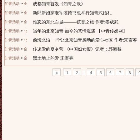
成都知青首发《知青之歌》
知青活动
>
全国知青
新郎新娘穿老军装挎书包举行知青式婚礼
知青活动
>
全国知青
难忘的东北白城———镇赉之旅 作者:姜成武
知青活动
>
全国知青
当年的北京知青 如今的悲情境遇 【中青传媒网】
知青活动
>
北京知青
前海北沿 一个让北京知青感动的爱心社区 作者:宋寄春
知青活动
>
北京知青
传递爱的夏令营 《中国妇女报》记者：邱海黎
知青活动
>
全国知青
黑土地上的爱 宋寄春
知青活动
>
全国知青
«
1
2
...
4
5
6
7
8